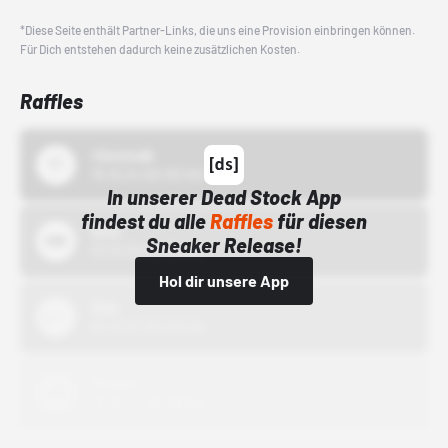
*Diese Seite enthält Partner-Links, die uns eine Provision einbringen können.
Für Dich entstehen dadurch keine zusätzlichen Kosten.
Raffles
43einhalb
15.10.24 00:00 Uhr
In unserer Dead Stock App
findest du alle
Raffles
für diesen
Bstn
Sneaker Release!
01.10.22 00:00 Uhr
Hol dir unsere App
Nike
01.10.22 00:00 Uhr
Adidas
01.10.22 00:00 Uhr