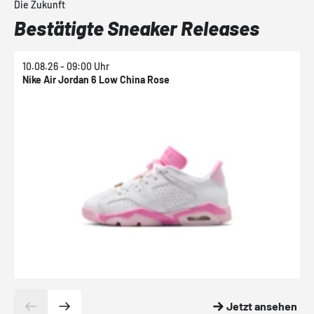
Die Zukunft
Bestätigte Sneaker Releases
10.08.26 - 09:00 Uhr
1
Nike Air Jordan 6 Low China Rose
N
Jetzt ansehen