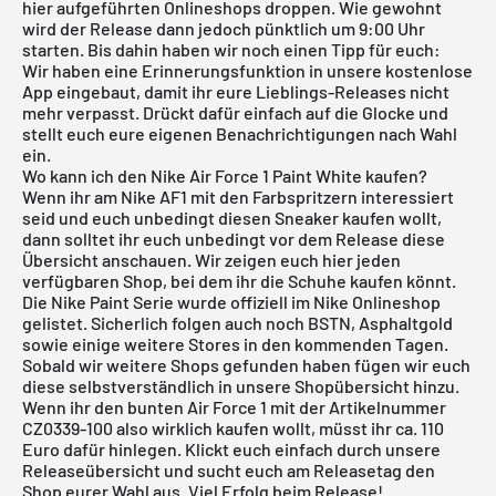
hier aufgeführten Onlineshops droppen. Wie gewohnt
wird der Release dann jedoch pünktlich um 9:00 Uhr
starten. Bis dahin haben wir noch einen Tipp für euch:
Wir haben eine Erinnerungsfunktion in unsere
kostenlose
App
eingebaut, damit ihr eure Lieblings-Releases nicht
mehr verpasst. Drückt dafür einfach auf die Glocke und
stellt euch eure eigenen Benachrichtigungen nach Wahl
ein.
Wo kann ich den Nike Air Force 1 Paint White kaufen?
Wenn ihr am Nike AF1 mit den Farbspritzern interessiert
seid und euch unbedingt diesen Sneaker kaufen wollt,
dann solltet ihr euch unbedingt vor dem Release diese
Übersicht anschauen. Wir zeigen euch hier jeden
verfügbaren Shop, bei dem ihr die Schuhe kaufen könnt.
Die Nike Paint Serie wurde offiziell im
Nike Onlineshop
gelistet. Sicherlich folgen auch noch BSTN, Asphaltgold
sowie einige weitere Stores in den kommenden Tagen.
Sobald wir weitere Shops gefunden haben fügen wir euch
diese selbstverständlich in unsere Shopübersicht hinzu.
Wenn ihr den bunten Air Force 1 mit der Artikelnummer
CZ0339-100 also wirklich kaufen wollt, müsst ihr ca. 110
Euro dafür hinlegen. Klickt euch einfach durch unsere
Releaseübersicht
und sucht euch am Releasetag den
Shop eurer Wahl aus. Viel Erfolg beim Release!