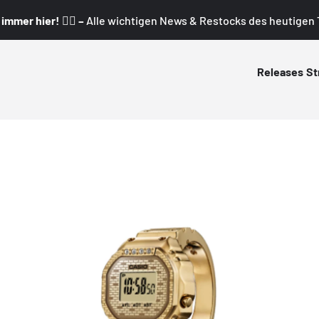
mmer hier! 👇🏼 –
Alle wichtigen News & Restocks des heutigen T
Releases
St