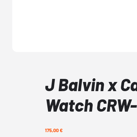
J Balvin x C
Watch CRW-
175,00 €