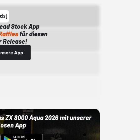
Dead Stock App
Raffles
für diesen
 Release!
 unsere App
as ZX 8000 Aqua 2026 mit unserer
losen App