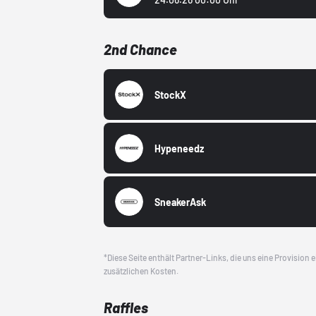
2nd Chance
StockX
Hypeneedz
SneakerAsk
*Diese Seite enthält Partner-Links, die uns eine Provision
zusätzlichen Kosten.
Raffles