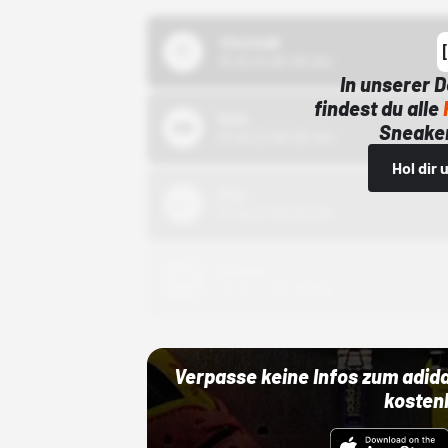
43einhalb
15.10.24 00:00 Uhr
In unserer 
findest du alle
Bstn
Sneaker
01.10.22 00:00 Uhr
Hol dir
Nike
01.10.22 00:00 Uhr
Adidas
01.10.22 00:00 Uhr
Verpasse keine Infos zum adid
kosten