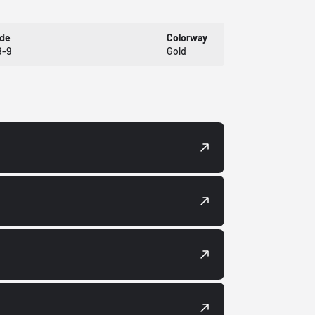
ode
Colorway
B-9
Gold