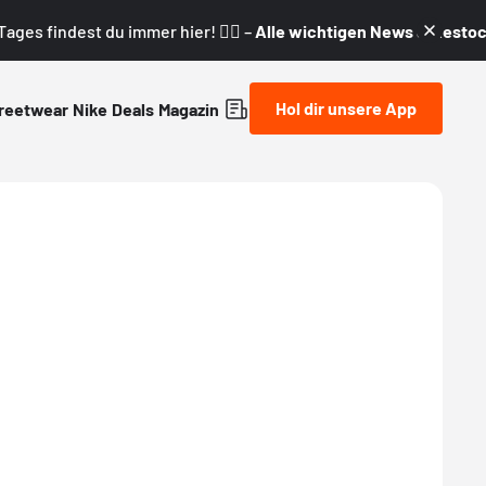
ages findest du immer hier! 👇🏼 –
Alle wichtigen News & Restock
Hol dir unsere App
reetwear
Nike
Deals
Magazin