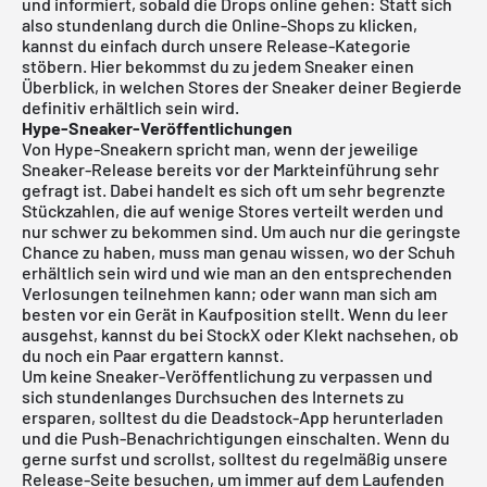
und informiert, sobald die Drops online gehen: Statt sich
also stundenlang durch die Online-Shops zu klicken,
kannst du einfach durch unsere Release-Kategorie
stöbern. Hier bekommst du zu jedem Sneaker einen
Überblick, in welchen Stores der Sneaker deiner Begierde
definitiv erhältlich sein wird.
Hype-Sneaker-Veröffentlichungen
Von Hype-Sneakern spricht man, wenn der jeweilige
Sneaker-Release bereits vor der Markteinführung sehr
gefragt ist. Dabei handelt es sich oft um sehr begrenzte
Stückzahlen, die auf wenige Stores verteilt werden und
nur schwer zu bekommen sind. Um auch nur die geringste
Chance zu haben, muss man genau wissen, wo der Schuh
erhältlich sein wird und wie man an den entsprechenden
Verlosungen teilnehmen kann; oder wann man sich am
besten vor ein Gerät in Kaufposition stellt. Wenn du leer
ausgehst, kannst du bei StockX oder Klekt nachsehen, ob
du noch ein Paar ergattern kannst.
Um keine Sneaker-Veröffentlichung zu verpassen und
sich stundenlanges Durchsuchen des Internets zu
ersparen, solltest du die Deadstock-App herunterladen
und die Push-Benachrichtigungen einschalten. Wenn du
gerne surfst und scrollst, solltest du regelmäßig unsere
Release-Seite besuchen, um immer auf dem Laufenden