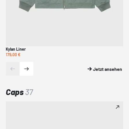
Kylan Liner
Co
179,00 €
179
Jetzt ansehen
Caps
37