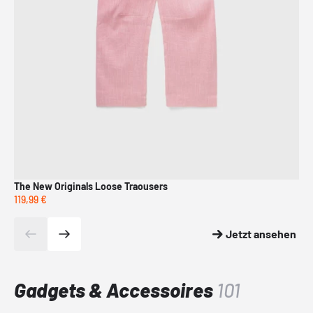
The New Originals Loose Traousers
NN
119,99 €
189
Jetzt ansehen
Gadgets & Accessoires
101