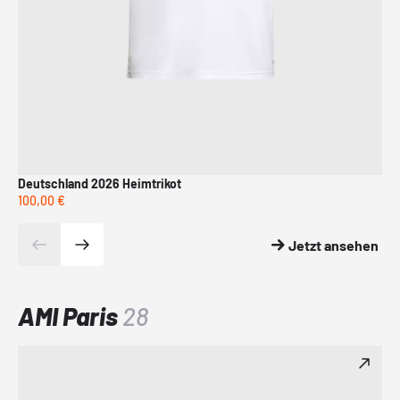
Deutschland 2026 Heimtrikot
Deu
100,00 €
150
Jetzt ansehen
AMI Paris
28