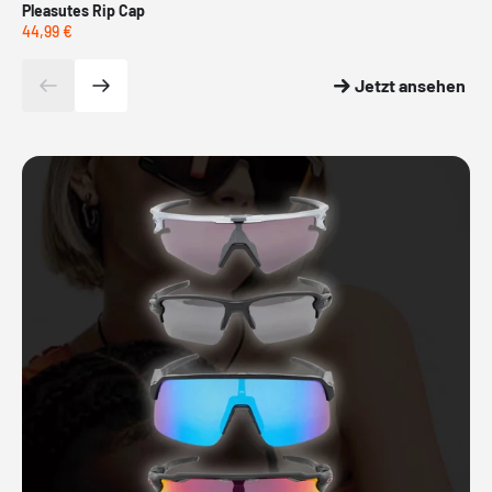
Pleasutes Rip Cap
Ni
44,99 €
54,
Jetzt ansehen