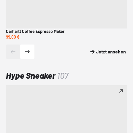
Carhartt Coffee Espresso Maker
adi
99,00 €
799
Jetzt ansehen
Hype Sneaker
107