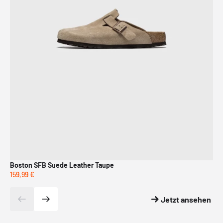
Boston SFB Suede Leather Taupe
Bo
159,99 €
159
Jetzt ansehen