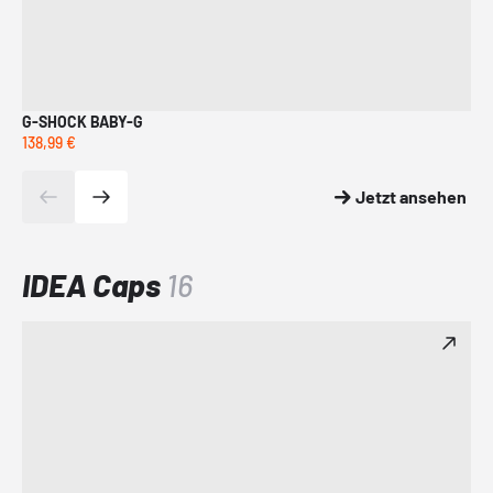
G-SHOCK BABY-G
G-
138,99 €
118
Jetzt ansehen
IDEA Caps
16