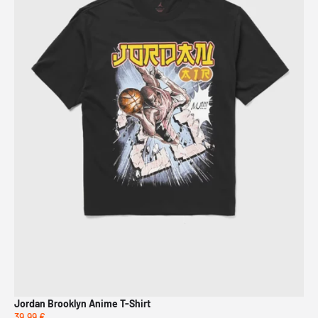
Jordan Brooklyn Anime T-Shirt
Jor
39,99 €
39,