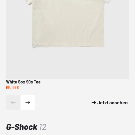
White Sox 90s Tee
Bul
99,99 €
199
Jetzt ansehen
G-Shock
12