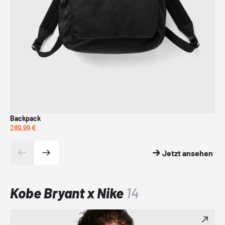
Backpack
Fu
289,99 €
489
Jetzt ansehen
Kobe Bryant x Nike
14