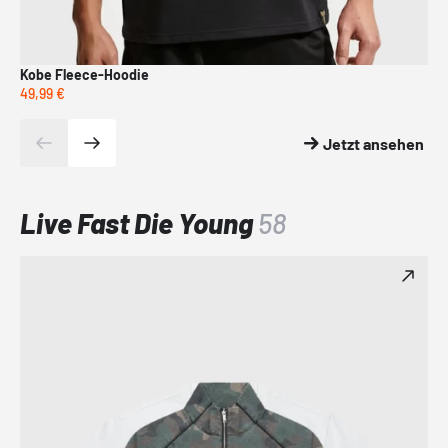
Kobe Fleece-Hoodie
FC
49,99 €
99,
Jetzt ansehen
Live Fast Die Young
58