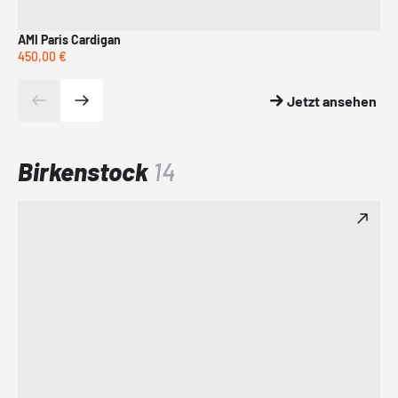
AMI Paris Cardigan
AM
450,00 €
88
Jetzt ansehen
Birkenstock
14