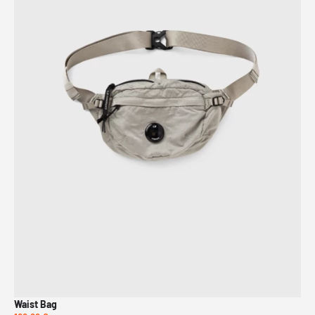
Waist Bag
D.D