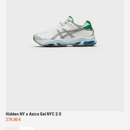
Hidden NY x Asics Gel NYC 2.0
Air
279,99 €
209