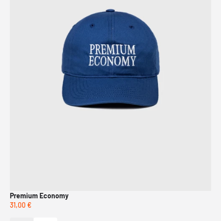
Premium Economy
Pot
31,00 €
38,