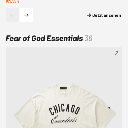
189,99 €
697
Jetzt ansehen
Fear of God Essentials
36