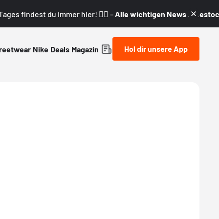
ages findest du immer hier! 👇🏼 –
Alle wichtigen News & Restock
Hol dir unsere App
reetwear
Nike
Deals
Magazin