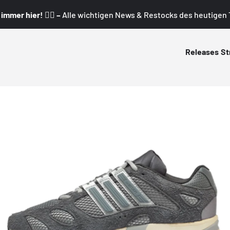
mmer hier! 👇🏼 –
Alle wichtigen News & Restocks des heutigen T
Releases
St