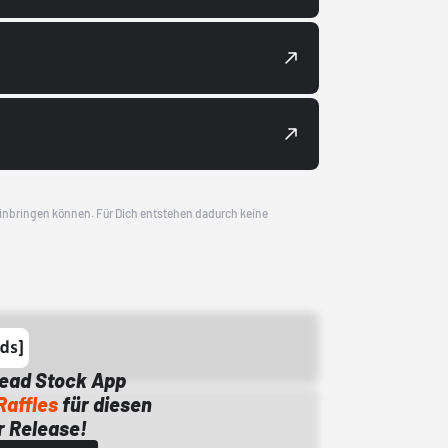
 einbringen können. Für Dich entstehen dadurch keine
Dead Stock App
Raffles
für diesen
 Release!