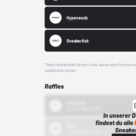
Hypeneedz
SneakerAsk
*Diese Seite enthält Partner-Links, die uns eine Provision
zusätzlichen Kosten.
Raffles
43einhalb
15.10.24 00:00 Uhr
In unserer 
findest du alle
Bstn
Sneaker
01.10.22 00:00 Uhr