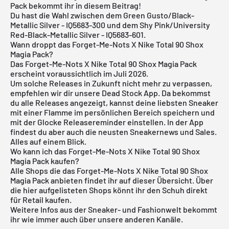
Pack bekommt ihr in diesem Beitrag!
Du hast die Wahl zwischen dem Green Gusto/Black-
Metallic Silver - IQ5683-300 und dem Shy Pink/University
Red-Black-Metallic Silver - IQ5683-601.
Wann droppt das Forget-Me-Nots X Nike Total 90 Shox
Magia Pack?
Das Forget-Me-Nots X Nike Total 90 Shox Magia Pack
erscheint voraussichtlich im Juli 2026.
Um solche Releases in Zukunft nicht mehr zu verpassen,
empfehlen wir dir unsere
Dead Stock App
. Da bekommst
du alle Releases angezeigt, kannst deine liebsten Sneaker
mit einer Flamme im persönlichen Bereich speichern und
mit der Glocke Releasereminder einstellen. In der App
findest du aber auch die neusten Sneakernews und Sales.
Alles auf einem Blick.
Wo kann ich das Forget-Me-Nots X Nike Total 90 Shox
Magia Pack kaufen?
Alle Shops die das Forget-Me-Nots X Nike Total 90 Shox
Magia Pack anbieten findet ihr auf dieser Übersicht. Über
die hier aufgelisteten Shops könnt ihr den Schuh direkt
für Retail kaufen.
Weitere Infos aus der
Sneaker
- und
Fashionwelt
bekommt
ihr wie immer auch über unsere anderen Kanäle.