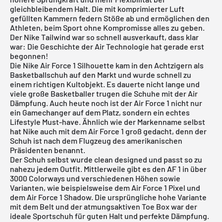
gleichbleibendem Halt. Die mit komprimierter Luft
gefüllten Kammern federn Stöße ab und ermöglichen den
Athleten, beim Sport ohne Kompromisse alles zu geben.
Der Nike Tailwind war so schnell ausverkauft, dass klar
war: Die Geschichte der Air Technologie hat gerade erst
begonnen!
Die
Nike Air Force 1
Silhouette kam in den Achtzigern als
Basketballschuh auf den Markt und wurde schnell zu
einem richtigen Kultobjekt. Es dauerte nicht lange und
viele große Basketballer trugen die Schuhe mit der Air
Dämpfung. Auch heute noch ist der Air Force 1 nicht nur
ein Gamechanger auf dem Platz, sondern ein echtes
Lifestyle Must-have. Ähnlich wie der Markenname selbst
hat Nike auch mit dem Air Force 1 groß gedacht, denn der
Schuh ist nach dem Flugzeug des amerikanischen
Präsidenten benannt.
Der Schuh selbst wurde clean designed und passt so zu
nahezu jedem Outfit. Mittlerweile gibt es den AF 1 in über
3000 Colorways und verschiedenen Höhen sowie
Varianten, wie beispielsweise dem
Air Force 1 Pixel
und
dem
Air Force 1 Shadow
. Die ursprüngliche hohe Variante
mit dem Belt und der atmungsaktiven Toe Box war der
ideale Sportschuh für guten Halt und perfekte Dämpfung.