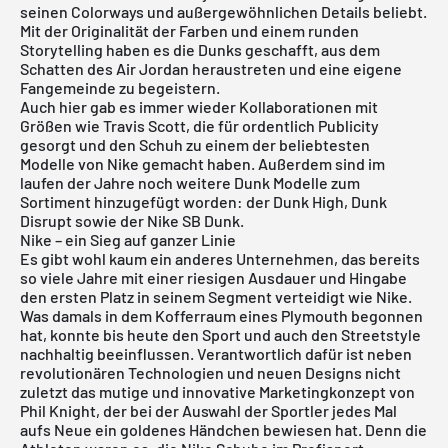
seinen Colorways und außergewöhnlichen Details beliebt.
Mit der Originalität der Farben und einem runden
Storytelling haben es die Dunks geschafft, aus dem
Schatten des Air Jordan heraustreten und eine eigene
Fangemeinde zu begeistern.
Auch hier gab es immer wieder Kollaborationen mit
Größen wie
Travis Scott
, die für ordentlich Publicity
gesorgt und den Schuh zu einem der beliebtesten
Modelle von Nike gemacht haben. Außerdem sind im
laufen der Jahre noch weitere Dunk Modelle zum
Sortiment hinzugefügt worden: der
Dunk High
,
Dunk
Disrupt
sowie der
Nike SB Dunk
.
Nike – ein Sieg auf ganzer Linie
Es gibt wohl kaum ein anderes Unternehmen, das bereits
so viele Jahre mit einer riesigen Ausdauer und Hingabe
den ersten Platz in seinem Segment verteidigt wie Nike.
Was damals in dem Kofferraum eines Plymouth begonnen
hat, konnte bis heute den Sport und auch den Streetstyle
nachhaltig beeinflussen. Verantwortlich dafür ist neben
revolutionären Technologien und neuen Designs nicht
zuletzt das mutige und innovative Marketingkonzept von
Phil Knight, der bei der Auswahl der Sportler jedes Mal
aufs Neue ein goldenes Händchen bewiesen hat. Denn die