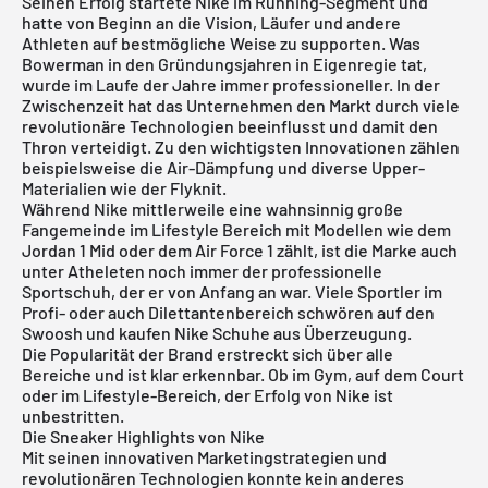
Seinen Erfolg startete Nike im Running-Segment und
hatte von Beginn an die Vision, Läufer und andere
Athleten auf bestmögliche Weise zu supporten. Was
Bowerman in den Gründungsjahren in Eigenregie tat,
wurde im Laufe der Jahre immer professioneller. In der
Zwischenzeit hat das Unternehmen den Markt durch viele
revolutionäre Technologien beeinflusst und damit den
Thron verteidigt. Zu den wichtigsten Innovationen zählen
beispielsweise die Air-Dämpfung und diverse Upper-
Materialien wie der Flyknit.
Während Nike mittlerweile eine wahnsinnig große
Fangemeinde im Lifestyle Bereich mit Modellen wie dem
Jordan 1 Mid
oder dem
Air Force 1
zählt, ist die Marke auch
unter Atheleten noch immer der professionelle
Sportschuh, der er von Anfang an war. Viele Sportler im
Profi- oder auch Dilettantenbereich schwören auf den
Swoosh und kaufen Nike Schuhe aus Überzeugung.
Die Popularität der Brand erstreckt sich über alle
Bereiche und ist klar erkennbar. Ob im Gym, auf dem Court
oder im Lifestyle-Bereich, der Erfolg von Nike ist
unbestritten.
Die Sneaker Highlights von Nike
Mit seinen innovativen Marketingstrategien und
revolutionären Technologien konnte kein anderes