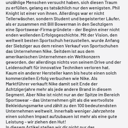
unzählige Menschen versucht haben, sich diesen Traum
zu erfüllen, gelang es tatsächlich nur den wenigsten. Phil
Knight ist einer von ihnen. Allerdings war er nicht
Tellerwäscher, sondern Student und begeisterter Läufer,
als er zusammen mit Bill Bowerman in den Sechzigern
eine Sportswear-Firma gründete – der Beginn einer nicht
enden wollenden Erfolgsgeschichte. Mit der Vision, den
weltweit besten Sportschuh herzustellen, wurde Anfang
der Siebziger aus dem reinen Verkauf von Sportschuhen
das Unternehmen Nike. Seitdem ist aus dem
amerikanischen Unternehmen ein Weltkonzern
geworden, der allerdings nichts von seinem Drive und der
Leidenschaft für innovative Techniken verloren hat.
Kaum ein anderer Hersteller kann bis heute einen solch
kommerziellen Erfolg verbuchen wie Nike. Als
Marktführer verkauft Nike damit seit Ende der
Achtzigerjahre mehr als jede andere Brand in diesem
Segment. Aber Nike ist nicht nur an der Spitze im Bereich
Sportswear
– das Unternehmen gilt als die wertvollste
Bekleidungsmarke und zählt zu den 100 bedeutendsten
Unternehmen weltweit. Innerhalb weniger Jahrzehnte
einen solchen Impact aufzubauen ist mehr als eine gute
Leistung – wir ziehen den Hut!
In diesem Artikel stellen wir dir nicht nur das