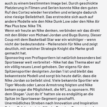
auch zu einem bestimmten Image bei. Durch geschickte
Platzierung in Filmen und Serien konnte Nike den guten
Ruf des Cortez wieder herstellen und erlangte dadurch
eine riesige Beliebtheit. Das erstreckte sich auch auf
andere Modelle wie den Nike
Dunk Low
oder den Nike
Air
Max Plus
bzw. Nike TN.
Wenn wir heute an Nike denken, verbinden wir das direkt
mit den Bilder von
Michael Jordan
und Bugs Bunny. Dieser
Coup mit dem Basketball Star war ein wichtiger – wenn
nicht der bedeutendste – Meilenstein für Nike und zeigt
deutlich, mit welcher Strategie Knight die Marke groß
gemacht hat.
Sponsoring von Profisportlern ist natürlich besonders bei
Sportswear weit verbreitet – Nike hat das Thema aber auf
ein völlig neues Level gehoben. Der eigens für den
Spitzensportler designten
Jordan
1 ist und bleibt das
bekannteste Modell und sorgt bis heute dafür, dass die
Nike Jordan so beliebt sind. Viele bekannte Sportler wie
Tiger Woods oder Lance Armstrong folgten und Nike
bekam sogar die Möglichkeit, die NFL zu sponsern. Mit
dem Slogan “Just do it” hatten sie es endgültig an die
Spitze im Sportswear-Segment geschafft.
Unermüdliches Streben nach Innovation und Inspiration