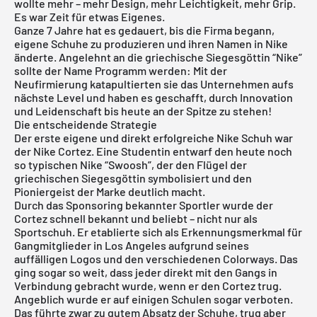
wollte mehr – mehr Design, mehr Leichtigkeit, mehr Grip.
Es war Zeit für etwas Eigenes.
Ganze 7 Jahre hat es gedauert, bis die Firma begann,
eigene Schuhe zu produzieren und ihren Namen in Nike
änderte. Angelehnt an die griechische Siegesgöttin “Nike”
sollte der Name Programm werden: Mit der
Neufirmierung katapultierten sie das Unternehmen aufs
nächste Level und haben es geschafft, durch Innovation
und Leidenschaft bis heute an der Spitze zu stehen!
Die entscheidende Strategie
Der erste eigene und direkt erfolgreiche Nike Schuh war
der Nike Cortez. Eine Studentin entwarf den heute noch
so typischen Nike “Swoosh”, der den Flügel der
griechischen Siegesgöttin symbolisiert und den
Pioniergeist der Marke deutlich macht.
Durch das Sponsoring bekannter Sportler wurde der
Cortez schnell bekannt und beliebt – nicht nur als
Sportschuh. Er etablierte sich als Erkennungsmerkmal für
Gangmitglieder in Los Angeles aufgrund seines
auffälligen Logos und den verschiedenen Colorways. Das
ging sogar so weit, dass jeder direkt mit den Gangs in
Verbindung gebracht wurde, wenn er den Cortez trug.
Angeblich wurde er auf einigen Schulen sogar verboten.
Das führte zwar zu gutem Absatz der Schuhe, trug aber