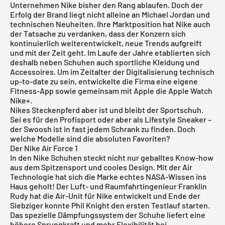
Unternehmen Nike bisher den Rang ablaufen. Doch der
Erfolg der Brand liegt nicht alleine an Michael Jordan und
technischen Neuheiten. Ihre Marktposition hat Nike auch
der Tatsache zu verdanken, dass der Konzern sich
kontinuierlich weiterentwickelt, neue Trends aufgreift
und mit der Zeit geht. Im Laufe der Jahre etablierten sich
deshalb neben Schuhen auch sportliche Kleidung und
Accessoires. Um im Zeitalter der Digitalisierung technisch
up-to-date zu sein, entwickelte die Firma eine eigene
Fitness-App sowie gemeinsam mit Apple die Apple Watch
Nike+.
Nikes Steckenpferd aber ist und bleibt der Sportschuh.
Sei es für den Profisport oder aber als Lifestyle Sneaker –
der Swoosh ist in fast jedem Schrank zu finden. Doch
welche Modelle sind die absoluten Favoriten?
Der Nike Air Force 1
In den Nike Schuhen steckt nicht nur geballtes Know-how
aus dem Spitzensport und cooles Design. Mit der Air
Technologie hat sich die Marke echtes NASA-Wissen ins
Haus geholt! Der Luft- und Raumfahrtingenieur Franklin
Rudy hat die Air-Unit für Nike entwickelt und Ende der
Siebziger konnte Phil Knight den ersten Testlauf starten.
Das spezielle Dämpfungssystem der Schuhe liefert eine
höhere Sprungkraft und mehr Flexibilität bei