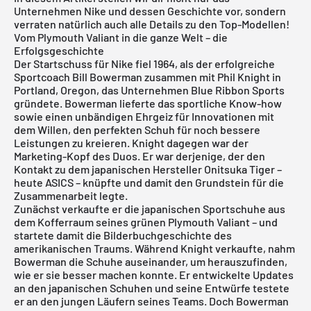
Unternehmen Nike und dessen Geschichte vor, sondern
verraten natürlich auch alle Details zu den Top-Modellen!
Vom Plymouth Valiant in die ganze Welt – die
Erfolgsgeschichte
Der Startschuss für Nike fiel 1964, als der erfolgreiche
Sportcoach Bill Bowerman zusammen mit Phil Knight in
Portland, Oregon, das Unternehmen Blue Ribbon Sports
gründete. Bowerman lieferte das sportliche Know-how
sowie einen unbändigen Ehrgeiz für Innovationen mit
dem Willen, den perfekten Schuh für noch bessere
Leistungen zu kreieren. Knight dagegen war der
Marketing-Kopf des Duos. Er war derjenige, der den
Kontakt zu dem japanischen Hersteller Onitsuka Tiger –
heute
ASICS
– knüpfte und damit den Grundstein für die
Zusammenarbeit legte.
Zunächst verkaufte er die japanischen Sportschuhe aus
dem Kofferraum seines grünen Plymouth Valiant – und
startete damit die Bilderbuchgeschichte des
amerikanischen Traums. Während Knight verkaufte, nahm
Bowerman die Schuhe auseinander, um herauszufinden,
wie er sie besser machen konnte. Er entwickelte Updates
an den japanischen Schuhen und seine Entwürfe testete
er an den jungen Läufern seines Teams. Doch Bowerman