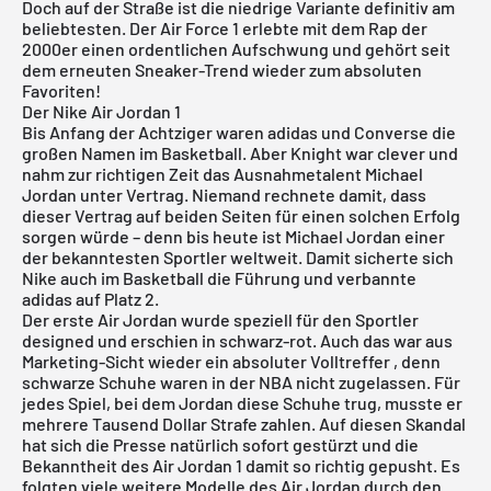
Doch auf der Straße ist die niedrige Variante definitiv am
beliebtesten. Der Air Force 1 erlebte mit dem Rap der
2000er einen ordentlichen Aufschwung und gehört seit
dem erneuten Sneaker-Trend wieder zum absoluten
Favoriten!
Der Nike Air Jordan 1
Bis Anfang der Achtziger waren adidas und
Converse
die
großen Namen im Basketball. Aber Knight war clever und
nahm zur richtigen Zeit das Ausnahmetalent Michael
Jordan unter Vertrag. Niemand rechnete damit, dass
dieser Vertrag auf beiden Seiten für einen solchen Erfolg
sorgen würde – denn bis heute ist Michael Jordan einer
der bekanntesten Sportler weltweit. Damit sicherte sich
Nike auch im Basketball die Führung und verbannte
adidas
auf Platz 2.
Der erste Air Jordan wurde speziell für den Sportler
designed und erschien in schwarz-rot. Auch das war aus
Marketing-Sicht wieder ein absoluter Volltreffer , denn
schwarze Schuhe waren in der NBA nicht zugelassen. Für
jedes Spiel, bei dem Jordan diese Schuhe trug, musste er
mehrere Tausend Dollar Strafe zahlen. Auf diesen Skandal
hat sich die Presse natürlich sofort gestürzt und die
Bekanntheit des Air Jordan 1 damit so richtig gepusht. Es
folgten viele weitere Modelle des Air Jordan durch den