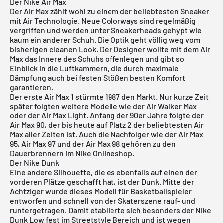
Der Nike Air Max
Der Air Max zählt wohl zu einem der beliebtesten Sneaker
mit Air Technologie. Neue Colorways sind regelmäßig
vergriffen und werden unter Sneakerheads gehypt wie
kaum ein anderer Schuh. Die Optik geht völlig weg vom
bisherigen cleanen Look. Der Designer wollte mit dem Air
Max das Innere des Schuhs offenlegen und gibt so
Einblick in die Luftkammern, die durch maximale
Dämpfung auch bei festen Stößen besten Komfort
garantieren.
Der erste
Air Max 1
stürmte 1987 den Markt. Nur kurze Zeit
später folgten weitere Modelle wie der Air Walker Max
oder der Air Max Light. Anfang der 90er Jahre folgte der
Air Max 90
, der bis heute auf Platz 2 der beliebtesten Air
Max aller Zeiten ist. Auch die Nachfolger wie der
Air Max
95
,
Air Max 97
und der
Air Max 98
gehören zu den
Dauerbrennern im Nike Onlineshop.
Der Nike Dunk
Eine andere Silhouette, die es ebenfalls auf einen der
vorderen Plätze geschafft hat, ist der Dunk. Mitte der
Achtziger wurde dieses Modell für Basketballspieler
entworfen und schnell von der Skaterszene rauf- und
runtergetragen. Damit etablierte sich besonders der
Nike
Dunk Low
fest im Streetstyle Bereich und ist wegen