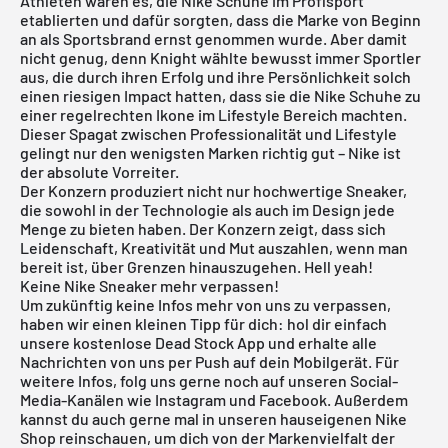
Athleten waren es, die Nike Schuhe im Profisport
etablierten und dafür sorgten, dass die Marke von Beginn
an als Sportsbrand ernst genommen wurde. Aber damit
nicht genug, denn Knight wählte bewusst immer Sportler
aus, die durch ihren Erfolg und ihre Persönlichkeit solch
einen riesigen Impact hatten, dass sie die Nike Schuhe zu
einer regelrechten Ikone im Lifestyle Bereich machten.
Dieser Spagat zwischen Professionalität und Lifestyle
gelingt nur den wenigsten Marken richtig gut – Nike ist
der absolute Vorreiter.
Der Konzern produziert nicht nur hochwertige Sneaker,
die sowohl in der Technologie als auch im Design jede
Menge zu bieten haben. Der Konzern zeigt, dass sich
Leidenschaft, Kreativität und Mut auszahlen, wenn man
bereit ist, über Grenzen hinauszugehen. Hell yeah!
Keine Nike Sneaker mehr verpassen!
Um zukünftig keine Infos mehr von uns zu verpassen,
haben wir einen kleinen Tipp für dich: hol dir einfach
unsere
kostenlose Dead Stock App
und erhalte alle
Nachrichten von uns per Push auf dein Mobilgerät. Für
weitere Infos, folg uns gerne noch auf unseren Social-
Media-Kanälen wie
Instagram
und Facebook. Außerdem
kannst du auch gerne mal in unseren hauseigenen
Nike
Shop
reinschauen, um dich von der Markenvielfalt der