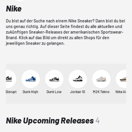
Nike
Du bist auf der Suche nach einem Nike Sneaker? Dann bist du bei
uns genau richtig. Auf dieser Seite findest du alle aktuellen und
zukünftigen Sneaker-Releases der amerikanischen Sportswear-
Brand. Klick auf das Bild um direkt zu allen Shops für den
jeweiligen Sneaker zu gelangen.
unk Disrupt
Dunk High
Dunk Low
Jordan 10
M2K Tekno
Nike Air M
Nike Upcoming Releases
4