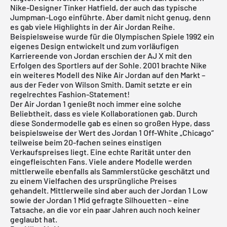
Nike-Designer Tinker Hatfield, der auch das typische
Jumpman-Logo einführte. Aber damit nicht genug, denn
es gab viele Highlights in der Air Jordan Reihe.
Beispielsweise wurde für die Olympischen Spiele 1992 ein
eigenes Design entwickelt und zum vorläufigen
Karriereende von Jordan erschien der AJ X mit den
Erfolgen des Sportlers auf der Sohle. 2001 brachte Nike
ein weiteres Modell des Nike Air Jordan auf den Markt –
aus der Feder von Wilson Smith. Damit setzte er ein
regelrechtes Fashion-Statement!
Der
Air Jordan 1
genießt noch immer eine solche
Beliebtheit, dass es viele Kollaborationen gab. Durch
diese Sondermodelle gab es einen so großen Hype, dass
beispielsweise der Wert des Jordan 1 Off-White „Chicago“
teilweise beim 20-fachen seines einstigen
Verkaufspreises liegt. Eine echte Rarität unter den
eingefleischten Fans. Viele andere Modelle werden
mittlerweile ebenfalls als Sammlerstücke geschätzt und
zu einem Vielfachen des ursprüngliche Preises
gehandelt. Mittlerweile sind aber auch der
Jordan 1 Low
sowie der
Jordan 1 Mid
gefragte Silhouetten – eine
Tatsache, an die vor ein paar Jahren auch noch keiner
geglaubt hat.