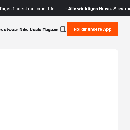
ages findest du immer hier! 👇🏼 –
Alle wichtigen News & Restock
Hol dir unsere App
reetwear
Nike
Deals
Magazin