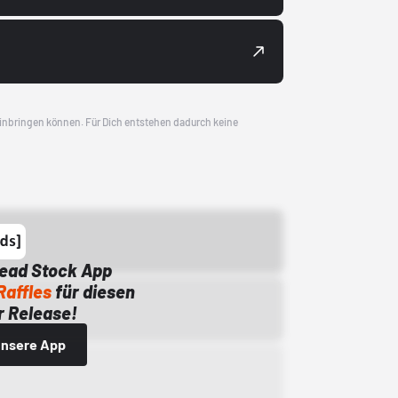
 einbringen können. Für Dich entstehen dadurch keine
Dead Stock App
Raffles
für diesen
 Release!
 unsere App