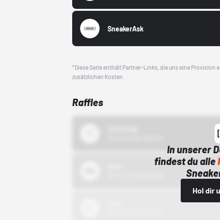
SneakerAsk
*Diese Seite enthält Partner-Links, die uns eine Provision
zusätzlichen Kosten.
Raffles
43einhalb
15.10.24 00:00 Uhr
In unserer 
findest du alle
Bstn
Sneaker
01.10.22 00:00 Uhr
Hol dir
Nike
01.10.22 00:00 Uhr