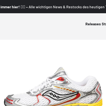
mmer hier! 👇🏼 –
Alle wichtigen News & Restocks des heutigen T
Releases
St