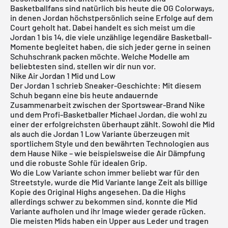
Basketballfans sind natürlich bis heute die OG Colorways,
in denen Jordan höchstpersönlich seine Erfolge auf dem
Court geholt hat. Dabei handelt es sich meist um die
Jordan 1 bis 14, die viele unzählige legendäre Basketball-
Momente begleitet haben, die sich jeder gerne in seinen
Schuhschrank packen möchte. Welche Modelle am
beliebtesten sind, stellen wir dir nun vor.
Nike Air Jordan 1 Mid und Low
Der Jordan 1 schrieb Sneaker-Geschichte: Mit diesem
Schuh begann eine bis heute andauernde
Zusammenarbeit zwischen der Sportswear-Brand Nike
und dem Profi-Basketballer Michael Jordan, die wohl zu
einer der erfolgreichsten überhaupt zählt. Sowohl die
Mid
als auch die
Jordan 1 Low
Variante überzeugen mit
sportlichem Style und den bewährten Technologien aus
dem Hause Nike – wie beispielsweise die Air Dämpfung
und die robuste Sohle für idealen Grip.
Wo die Low Variante schon immer beliebt war für den
Streetstyle, wurde die
Mid Variante
lange Zeit als billige
Kopie des Original Highs angesehen. Da die Highs
allerdings schwer zu bekommen sind, konnte die Mid
Variante aufholen und ihr Image wieder gerade rücken.
Die meisten Mids haben ein Upper aus Leder und tragen