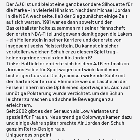
Der
AJ 6
ist und bleibt eine ganz besondere Silhouette für
die Marke – in vielerlei Hinsicht. Nachdem Michael Jordan
in die NBA wechselte, ließ der Sieg zunächst einige Zeit
auf sich warten. 1991 war es dann soweit und der
Basketballstar holte zusammen mit seiner Mannschaft
den ersten NBA-Titel und gewann damit gegen die Lakers
– ein Meilenstein in seiner Karriere und der erste von
insgesamt sechs Meistertiteln. Du kannst dir sicher
vorstellen, welchen Schuh er zu diesem Spiel trug –
keinen geringeren als den
Air Jordan 6
!
Tinker Hatfield orientierte sich bei dem
AJ 6
erstmals an
Jordans Faible für Sportwagen und wich damit vom
bisherigen Look ab. Die dynamisch wirkende Sohle mit
den harten Kanten und Elemente wie die Lasche an der
Ferse erinnern an die Optik eines Sportwagens. Auch auf
unnötige Polsterung wurde verzichtet, um den Schuh
leichter zu machen und schnelle Bewegungen zu
erleichtern.
Seit 2002 gibt es den 6er auch als Low Variante und
speziell für Frauen. Neue trendige Colorways kamen dazu
und einige Jahre später brachte Air Jordan den Schuh
ganz im Retro-Design raus.
Uniqueness on point