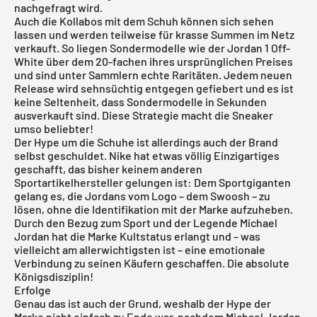
nachgefragt wird.
Auch die Kollabos mit dem Schuh können sich sehen
lassen und werden teilweise für krasse Summen im Netz
verkauft. So liegen Sondermodelle wie der
Jordan 1 Off-
White
über dem 20-fachen ihres ursprünglichen Preises
und sind unter Sammlern echte Raritäten. Jedem neuen
Release wird sehnsüchtig entgegen gefiebert und es ist
keine Seltenheit, dass Sondermodelle in Sekunden
ausverkauft sind. Diese Strategie macht die Sneaker
umso beliebter!
Der Hype um die Schuhe ist allerdings auch der Brand
selbst geschuldet. Nike hat etwas völlig Einzigartiges
geschafft, das bisher keinem anderen
Sportartikelhersteller gelungen ist: Dem Sportgiganten
gelang es, die Jordans vom Logo – dem
Swoosh
– zu
lösen, ohne die Identifikation mit der Marke aufzuheben.
Durch den Bezug zum Sport und der Legende Michael
Jordan hat die Marke Kultstatus erlangt und – was
vielleicht am allerwichtigsten ist – eine emotionale
Verbindung zu seinen Käufern geschaffen. Die absolute
Königsdisziplin!
Erfolge
Genau das ist auch der Grund, weshalb der Hype der
Marke nicht einfach zu Ende war, nachdem Michael Jordan