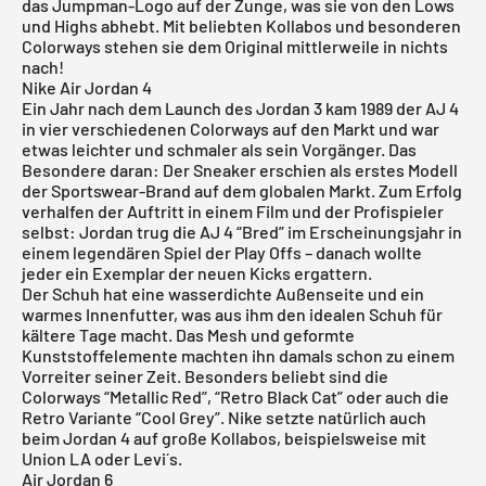
das Jumpman-Logo auf der Zunge, was sie von den Lows
und Highs abhebt. Mit beliebten Kollabos und besonderen
Colorways stehen sie dem Original mittlerweile in nichts
nach!
Nike Air Jordan 4
Ein Jahr nach dem Launch des
Jordan 3
kam 1989 der AJ 4
in vier verschiedenen Colorways auf den Markt und war
etwas leichter und schmaler als sein Vorgänger. Das
Besondere daran: Der Sneaker erschien als erstes Modell
der Sportswear-Brand auf dem globalen Markt. Zum Erfolg
verhalfen der Auftritt in einem Film und der Profispieler
selbst: Jordan trug die AJ 4 “Bred” im Erscheinungsjahr in
einem legendären Spiel der Play Offs – danach wollte
jeder ein Exemplar der neuen Kicks ergattern.
Der Schuh hat eine wasserdichte Außenseite und ein
warmes Innenfutter, was aus ihm den idealen Schuh für
kältere Tage macht. Das Mesh und geformte
Kunststoffelemente machten ihn damals schon zu einem
Vorreiter seiner Zeit. Besonders beliebt sind die
Colorways “Metallic Red”, “Retro Black Cat” oder auch die
Retro Variante “Cool Grey”. Nike setzte natürlich auch
beim Jordan 4 auf große Kollabos, beispielsweise mit
Union LA oder Levi´s.
Air Jordan 6