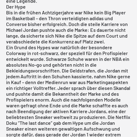
eine Legende.
Der Hype
Bis in die frühen Achtzigerjahre war Nike kein Big Player
im Basketball – den Thron verteidigten adidas und
Converse bisher erfolgreich. Doch die steile Karriere von
Michael Jordan pushte auch die Marke: Es dauerte nicht
lange, da sicherte sich Nike die Spitze auf dem Court und
verabschiedete die Konkurrenz auf Platz zwei.
Ein Grund des Hypes war natürlich der besondere
Colorway in rot-schwarz, der speziell für den Profispieler
entwickelt wurde. Schwarze Schuhe waren in der NBA ein
absolutes No-go und gehörten nicht in die
Bekleidungsvorschriften. Die Geldstrafen, die Jordan mit
jedem Auftritt in den Schuhen kassierte, nahm
Nike
gerne
in Kauf – denn der Medienrun war aus Marketingaspekten
ein richtiger Volltreffer. Jeder sprach über diesen Skandal
und pushte damit die Bekanntheit der Marke und des
Profispielers enorm. Auch die nachfolgenden Modelle
waren gefragt ohne Ende und die Marke schaffte es auch
nach Beendigung der aktiven Karriere Jordans, eine der
beliebtesten Sneaker weltweit zu produzieren. Die Netflix
Doku “The last dance” gab dem Hype um die Jordan
Sneaker einen weiteren gewaltigen Aufschwung und
sorgte dafür, dass gerade der
Jordan 1
wieder extrem