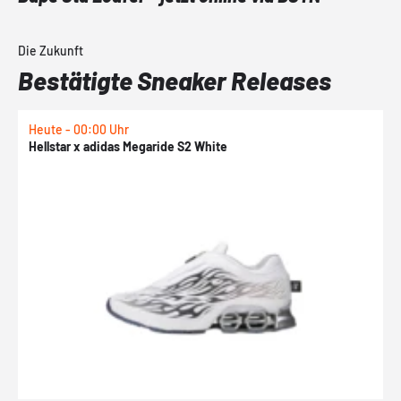
Die Zukunft
Bestätigte Sneaker Releases
Heute - 00:00 Uhr
H
Hellstar x adidas Megaride S2 White
N