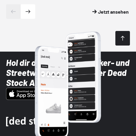
Jetzt ansehen
Hol dir die neuesten Sneaker- und
Streetwear-Brands mit der Dead
Stock App