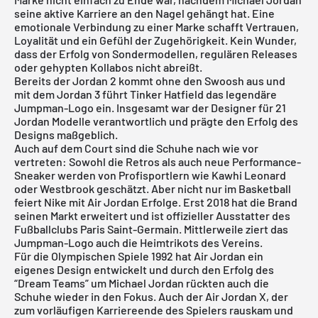
seine aktive Karriere an den Nagel gehängt hat. Eine
emotionale Verbindung zu einer Marke schafft Vertrauen,
Loyalität und ein Gefühl der Zugehörigkeit. Kein Wunder,
dass der Erfolg von Sondermodellen, regulären Releases
oder gehypten Kollabos nicht abreißt.
Bereits der Jordan 2 kommt ohne den Swoosh aus und
mit dem Jordan 3 führt Tinker Hatfield das legendäre
Jumpman-Logo ein. Insgesamt war der Designer für 21
Jordan Modelle verantwortlich und prägte den Erfolg des
Designs maßgeblich.
Auch auf dem Court sind die Schuhe nach wie vor
vertreten: Sowohl die Retros als auch neue Performance-
Sneaker werden von Profisportlern wie Kawhi Leonard
oder Westbrook geschätzt. Aber nicht nur im Basketball
feiert Nike mit Air Jordan Erfolge. Erst 2018 hat die Brand
seinen Markt erweitert und ist offizieller Ausstatter des
Fußballclubs Paris Saint-Germain. Mittlerweile ziert das
Jumpman-Logo auch die Heimtrikots des Vereins.
Für die Olympischen Spiele 1992 hat Air Jordan ein
eigenes Design entwickelt und durch den Erfolg des
“Dream Teams” um Michael Jordan rückten auch die
Schuhe wieder in den Fokus. Auch der Air Jordan X, der
zum vorläufigen Karriereende des Spielers rauskam und