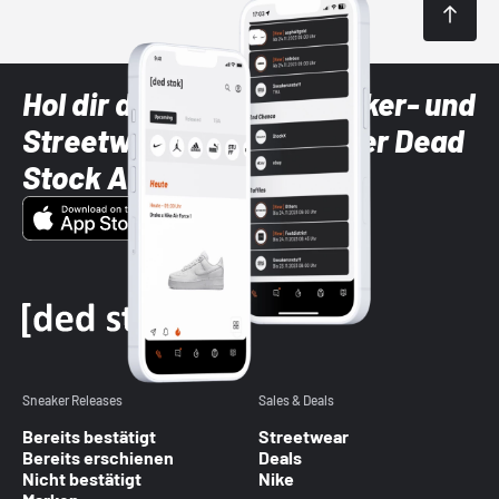
Hol dir die neuesten Sneaker- und
Streetwear-Brands mit der Dead
Stock App
Sneaker Releases
Sales & Deals
Bereits bestätigt
Streetwear
Bereits erschienen
Deals
Nicht bestätigt
Nike