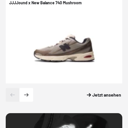
JJJJound x New Balance 740 Mushroom
N
Jetzt ansehen