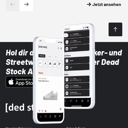
Jetzt ansehen
Hol dir die neuesten Sneaker- und
Streetwear-Brands mit der Dead
Stock App