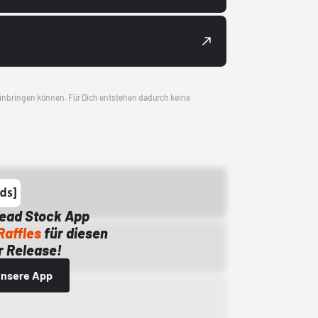
 einbringen können. Für Dich entstehen dadurch keine
Dead Stock App
Raffles
für diesen
 Release!
 unsere App