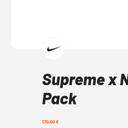
Supreme x N
Pack
170,00 €