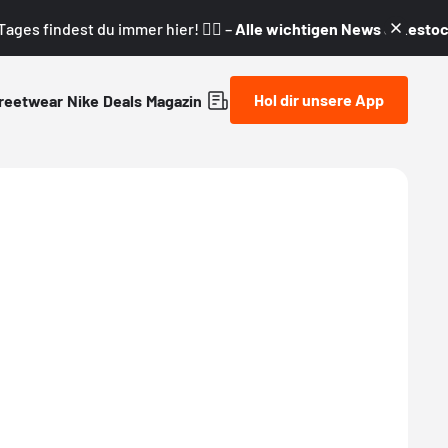
ages findest du immer hier! 👇🏼 –
Alle wichtigen News & Restock
Hol dir unsere App
reetwear
Nike
Deals
Magazin