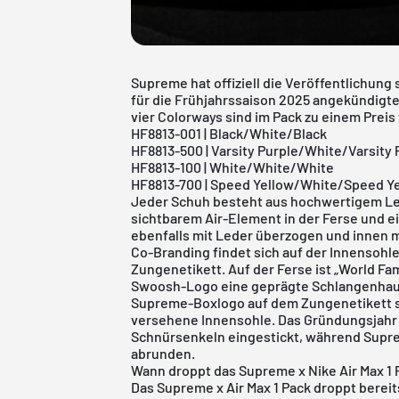
Supreme hat offiziell die Veröffentlichung 
für die Frühjahrssaison 2025 angekündigt
vier Colorways sind im Pack zu einem Preis 
HF8813-001 | Black/White/Black
HF8813-500 | Varsity Purple/White/Varsity 
HF8813-100 | White/White/White
HF8813-700 | Speed Yellow/White/Speed Y
Jeder Schuh besteht aus hochwertigem Led
sichtbarem Air-Element in der Ferse und 
ebenfalls mit Leder überzogen und innen m
Co-Branding findet sich auf der Innensoh
Zungenetikett. Auf der Ferse ist „World F
Swoosh-Logo eine geprägte Schlangenhaut-
Supreme-Boxlogo auf dem Zungenetikett so
versehene Innensohle. Das Gründungsjahr 
Schnürsenkeln eingestickt, während Supr
abrunden.
Wann droppt das Supreme x Nike Air Max 1 
Das Supreme x Air Max 1 Pack droppt berei