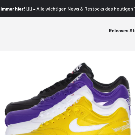
mmer hier! 👇🏼 –
Alle wichtigen News & Restocks des heutigen T
Releases
St