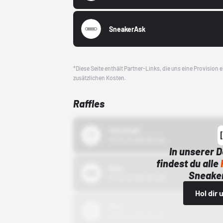
SneakerAsk
*Diese Seite enthält Partner-Links, die uns eine Provision
zusätzlichen Kosten.
Raffles
43einhalb
15.10.24 00:00 Uhr
In unserer 
findest du alle
Bstn
Sneaker
01.10.22 00:00 Uhr
Hol dir
Nike
01.10.22 00:00 Uhr