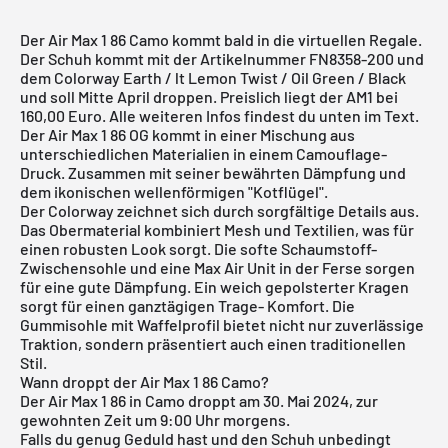
Der Air Max 1 86 Camo kommt bald in die virtuellen Regale.
Der Schuh kommt mit der Artikelnummer FN8358-200 und
dem Colorway Earth / lt Lemon Twist / Oil Green / Black
und soll Mitte April droppen. Preislich liegt der AM1 bei
160,00 Euro. Alle weiteren Infos findest du unten im Text.
Der Air Max 1 86 OG kommt in einer Mischung aus
unterschiedlichen Materialien in einem Camouflage-
Druck. Zusammen mit seiner bewährten Dämpfung und
dem ikonischen wellenförmigen "Kotflügel".
Der Colorway zeichnet sich durch sorgfältige Details aus.
Das Obermaterial kombiniert Mesh und Textilien, was für
einen robusten Look sorgt. Die softe Schaumstoff-
Zwischensohle und eine Max Air Unit in der Ferse sorgen
für eine gute Dämpfung. Ein weich gepolsterter Kragen
sorgt für einen ganztägigen Trage- Komfort. Die
Gummisohle mit Waffelprofil bietet nicht nur zuverlässige
Traktion, sondern präsentiert auch einen traditionellen
Stil.
Wann droppt der Air Max 1 86 Camo?
Der Air Max 1 86 in Camo droppt am 30. Mai 2024, zur
gewohnten Zeit um 9:00 Uhr morgens.
Falls du genug Geduld hast und den Schuh unbedingt