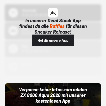
43einhalb
15.10.24 00:00 Uhr
In unserer Dead Stock App
findest du alle
Raffles
für diesen
Bstn
Sneaker Release!
01.10.22 00:00 Uhr
Hol dir unsere App
Nike
01.10.22 00:00 Uhr
Adidas
01.10.22 00:00 Uhr
Verpasse keine Infos zum adidas
ZX 8000 Aqua 2026 mit unserer
kostenlosen App