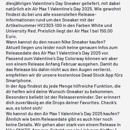
diesjährigen Valentine's Day Sneaker geliefert, mit dabei
natürlich ein Air Max 1 Valentine’s Day 2025. Wie gewohnt
findest du bei uns alle essenziellen Release-
Informationen rund um den Sneaker mit der
Artikelnummer HV2303-100 in den Farben White und
University Red. Preislich liegt der
Air Max 1
bei 150.00
Euro.
Wann kannst du den neuen Nike Sneaker kaufen?
Aktuell liegen uns leider noch keine genauen Infos zum
Releasedate des Air Max 1 Valentine’s Day 2025 vor.
Passend zum Valentine’s Day Colorway können wir aber
von einem Release Anfang Februar ausgehen. Damit du
das Release bis dahin nicht aus den Augen verlierst,
empfehlen wir dir unsere kostenlose
Dead Stock App
fürs
Smartphone.
In der App findest du jede Menge hilfreiche Funktion, die
dir helfen wird deine Wunsch-Sneaker zu bekommen.
Besonders beliebt ist der Releasereminder. Der erinnert
dich zuverlässig an die Drops deiner Favorites. Check's
aus, es lohnt sich!
Wo kannst du den Air Max 1 Valentine’s Day 2025 kaufen?
Ähnlich wie beim Releasedate gibt es auch hier noch
keine Details. Wir gehen aber stark von einem Release in
Nike SNKRS-App aus. Sobald uns ein Link zum Air Max 1