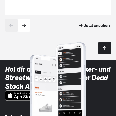
Jetzt ansehen
Hol dir die neuesten Sneaker- und
Streetwear-Brands mit der Dead
Stock App