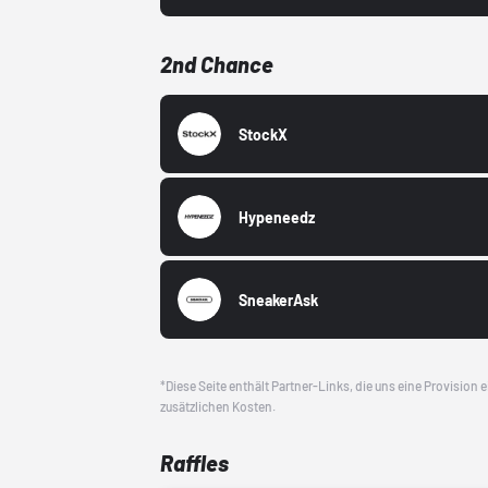
2nd Chance
StockX
Hypeneedz
SneakerAsk
*Diese Seite enthält Partner-Links, die uns eine Provision
zusätzlichen Kosten.
Raffles