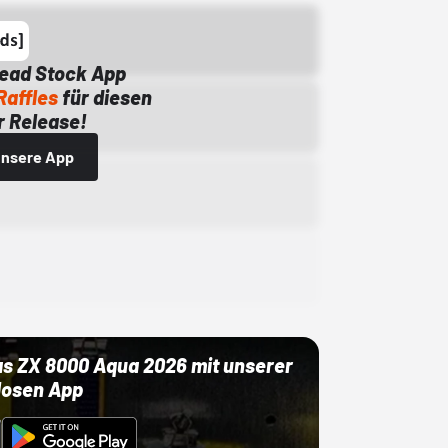
Dead Stock App
Raffles
für diesen
 Release!
 unsere App
as ZX 8000 Aqua 2026 mit unserer
losen App