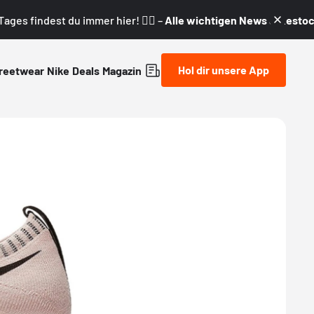
ages findest du immer hier! 👇🏼 –
Alle wichtigen News & Restock
Hol dir unsere App
reetwear
Nike
Deals
Magazin