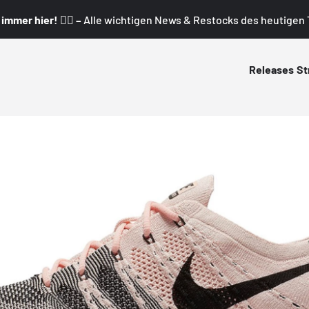
mmer hier! 👇🏼 –
Alle wichtigen News & Restocks des heutigen T
Releases
St