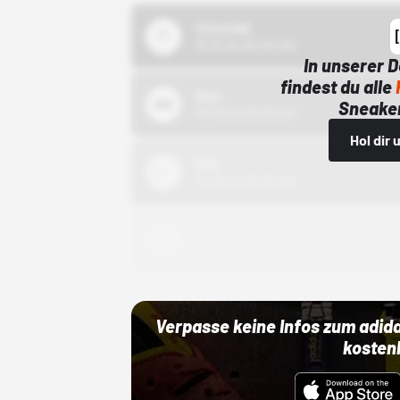
43einhalb
15.10.24 00:00 Uhr
In unserer 
findest du alle
Bstn
Sneaker
01.10.22 00:00 Uhr
Hol dir
Nike
01.10.22 00:00 Uhr
Adidas
01.10.22 00:00 Uhr
Verpasse keine Infos zum adid
kosten