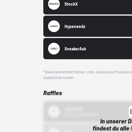
StockX
Hypeneedz
SneakerAsk
*Diese Seite enthält Partner-Links, die uns eine Provision
zusätzlichen Kosten.
Raffles
43einhalb
15.10.24 00:00 Uhr
In unserer 
findest du alle
Bstn