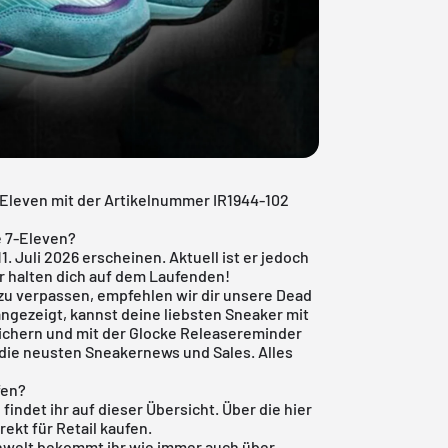
7-Eleven mit der Artikelnummer IR1944-102
e 7-Eleven?
1. Juli 2026 erscheinen. Aktuell ist er jedoch
r halten dich auf dem Laufenden!
zu verpassen, empfehlen wir dir unsere
Dead
angezeigt, kannst deine liebsten Sneaker mit
ichern und mit der Glocke Releasereminder
h die neusten Sneakernews und Sales. Alles
fen?
findet ihr auf dieser Übersicht. Über die hier
rekt für Retail kaufen.
nwelt
bekommt ihr wie immer auch über