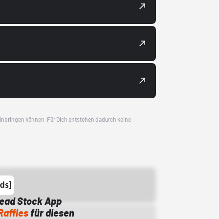
 einbringen können. Für Dich entstehen dadurch keine
Dead Stock App
Raffles
für diesen