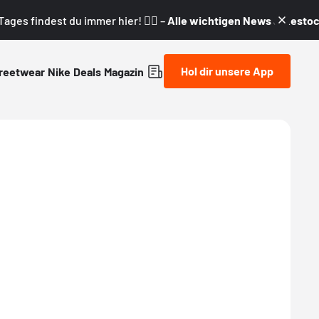
ages findest du immer hier! 👇🏼 –
Alle wichtigen News & Restock
Hol dir unsere App
reetwear
Nike
Deals
Magazin