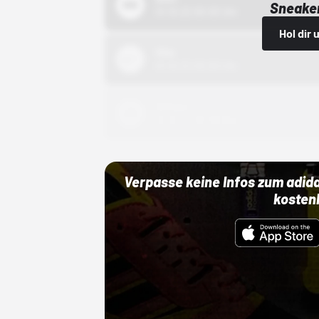
Sneaker
01.10.22 00:00 Uhr
Hol dir
Nike
01.10.22 00:00 Uhr
Adidas
01.10.22 00:00 Uhr
Verpasse keine Infos zum adid
kosten