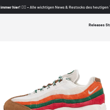
mmer hier! 👇🏼 –
Alle wichtigen News & Restocks des heutigen T
Releases
St