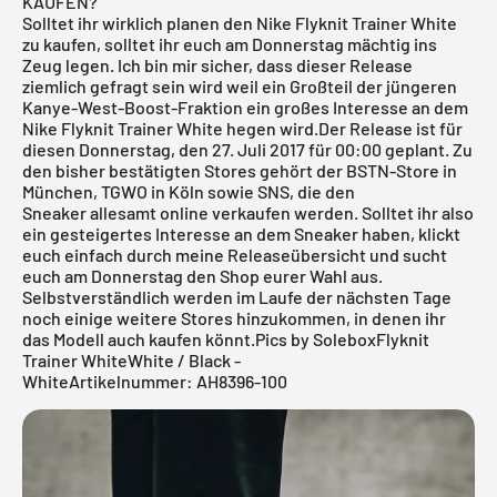
KAUFEN?
Solltet ihr wirklich planen den Nike Flyknit Trainer White
zu kaufen, solltet ihr euch am Donnerstag mächtig ins
Zeug legen. Ich bin mir sicher, dass dieser Release
ziemlich gefragt sein wird weil ein Großteil der jüngeren
Kanye-West-Boost-Fraktion ein großes Interesse an dem
Nike Flyknit Trainer White hegen wird.Der Release ist für
diesen Donnerstag, den 27. Juli 2017 für 00:00 geplant. Zu
den bisher bestätigten Stores gehört der BSTN-Store in
München, TGWO in Köln sowie
SNS
, die den
Sneaker allesamt online verkaufen werden. Solltet ihr also
ein gesteigertes Interesse an dem Sneaker haben, klickt
euch einfach durch meine
Releaseübersicht
und sucht
euch am Donnerstag den Shop eurer Wahl aus.
Selbstverständlich werden im Laufe der nächsten Tage
noch einige weitere Stores hinzukommen, in denen ihr
das Modell auch kaufen könnt.Pics by SoleboxFlyknit
Trainer WhiteWhite / Black -
WhiteArtikelnummer: AH8396-100