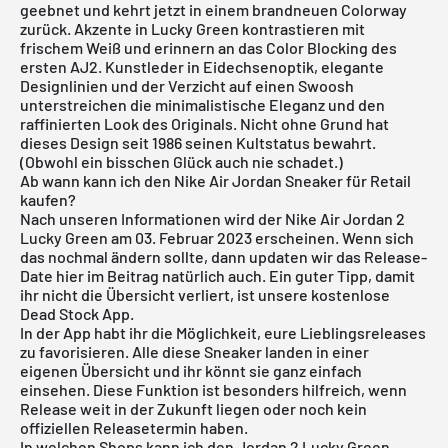
geebnet und kehrt jetzt in einem brandneuen Colorway
zurück. Akzente in Lucky Green kontrastieren mit
frischem Weiß und erinnern an das Color Blocking des
ersten AJ2. Kunstleder in Eidechsenoptik, elegante
Designlinien und der Verzicht auf einen Swoosh
unterstreichen die minimalistische Eleganz und den
raffinierten Look des Originals. Nicht ohne Grund hat
dieses Design seit 1986 seinen Kultstatus bewahrt.
(Obwohl ein bisschen Glück auch nie schadet.)
Ab wann kann ich den Nike Air Jordan Sneaker für Retail
kaufen?
Nach unseren Informationen wird der Nike Air Jordan 2
Lucky Green am 03. Februar 2023 erscheinen. Wenn sich
das nochmal ändern sollte, dann updaten wir das Release-
Date hier im Beitrag natürlich auch. Ein guter Tipp, damit
ihr nicht die Übersicht verliert, ist unsere
kostenlose
Dead Stock App
.
In der App habt ihr die Möglichkeit, eure Lieblingsreleases
zu favorisieren. Alle diese Sneaker landen in einer
eigenen Übersicht und ihr könnt sie ganz einfach
einsehen. Diese Funktion ist besonders hilfreich, wenn
Release weit in der Zukunft liegen oder noch kein
offiziellen Releasetermin haben.
In welchen Shops kann ich den Jordan 2 Lucky Green