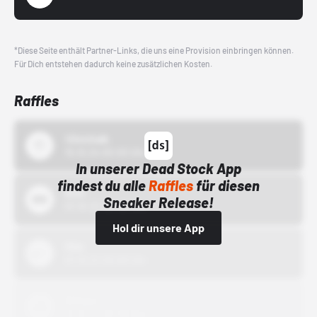
*Diese Seite enthält Partner-Links, die uns eine Provision einbringen können.
Für Dich entstehen dadurch keine zusätzlichen Kosten.
Raffles
43einhalb
15.10.24 00:00 Uhr
In unserer Dead Stock App
findest du alle
Raffles
für diesen
Bstn
Sneaker Release!
01.10.22 00:00 Uhr
Hol dir unsere App
Nike
01.10.22 00:00 Uhr
Adidas
01.10.22 00:00 Uhr