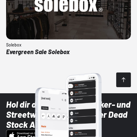
Solebox
Evergreen Sale Solebox
Hol dir die neuesten Sneaker- und
Streetwear-Brands mit der Dead
Stock App