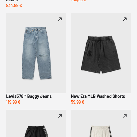
834,99 €
Levis578™ Baggy Jeans
New Era MLB Washed Shorts
119,99 €
59,99 €