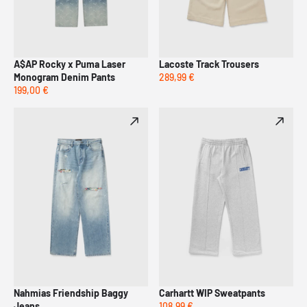
A$AP Rocky x Puma Laser
Lacoste Track Trousers
Monogram Denim Pants
289,99 €
199,00 €
Nahmias Friendship Baggy
Carhartt WIP Sweatpants
Jeans
108,99 €