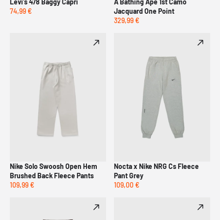
Levi's 478 Baggy Capri
A Bathing Ape 1st Camo
74,99 €
Jacquard One Point
329,99 €
Nike Solo Swoosh Open Hem
Nocta x Nike NRG Cs Fleece
Brushed Back Fleece Pants
Pant Grey
109,99 €
109,00 €