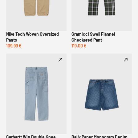
Nike Tech Woven Oversized
Gramicci Swell Flannel
Pants
Checkered Pant
109,99 €
119,00 €
Carhartt Wip Double Knee
Daily Paper Monogram Denim