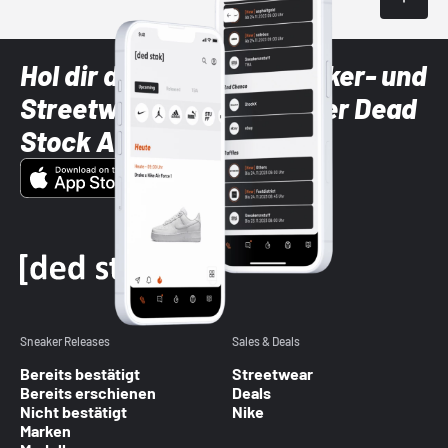
Hol dir die neuesten Sneaker- und
Streetwear-Brands mit der Dead
Stock App
Sneaker Releases
Sales & Deals
Bereits bestätigt
Streetwear
Bereits erschienen
Deals
Nicht bestätigt
Nike
Marken