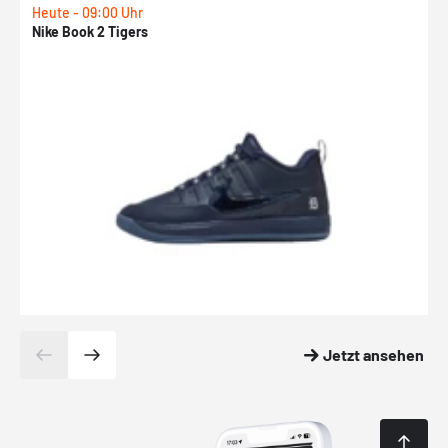
Heute - 09:00 Uhr
H
Nike Book 2 Tigers
N
Jetzt ansehen