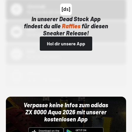
43einhalb
15.10.24 00:00 Uhr
In unserer Dead Stock App
findest du alle
Raffles
für diesen
Bstn
Sneaker Release!
01.10.22 00:00 Uhr
Hol dir unsere App
Nike
01.10.22 00:00 Uhr
Adidas
01.10.22 00:00 Uhr
Verpasse keine Infos zum adidas
ZX 8000 Aqua 2026 mit unserer
kostenlosen App