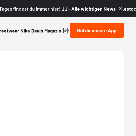
ages findest du immer hier! 👇🏼 –
Alle wichtigen News & Restock
Hol dir unsere App
reetwear
Nike
Deals
Magazin