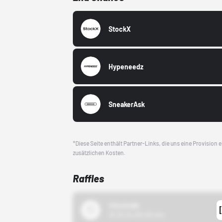
StockX
Hypeneedz
SneakerAsk
*Diese Seite enthält Partner-Links, die uns eine Provision
zusätzlichen Kosten.
Raffles
43einhalb
15.10.24 00:00 Uhr