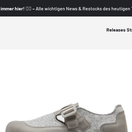
mmer hier! 👇🏼 –
Alle wichtigen News & Restocks des heutigen T
Releases
St