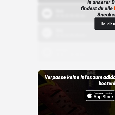
In unserer 
findest du alle
Bstn
Sneaker
01.10.22 00:00 Uhr
Hol dir
Nike
01.10.22 00:00 Uhr
Adidas
01.10.22 00:00 Uhr
Verpasse keine Infos zum adid
kosten