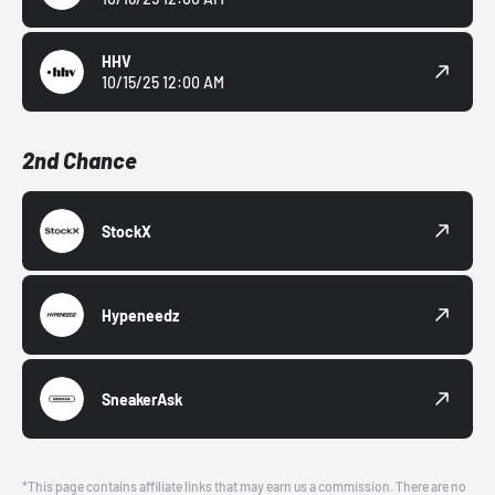
HHV
10/15/25 12:00 AM
2nd Chance
StockX
Hypeneedz
SneakerAsk
*This page contains affiliate links that may earn us a commission. There are no