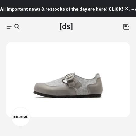
All important news & restocks of the day are here! CLICK! 👇🏼 –