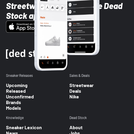
Streetwear styles with the Dead
Stock app
Sneaker Releases
Sales & Deals
Upcoming
Streetwear
Released
Deals
Unconfirmed
Nike
Brands
Models
Knowledge
Dead Stock
Sneaker Lexicon
About
News
Jobs