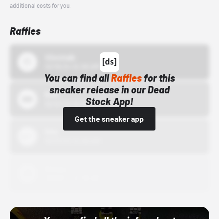
additional costs for you.
Raffles
43einhalb
10/15/24 12:00 AM
You can find all
Raffles
for this
sneaker release in our Dead
Bstn
Stock App!
10/01/22 12:00 AM
Get the sneaker app
Nike
10/01/22 12:00 AM
Adidas
10/01/22 12:00 AM