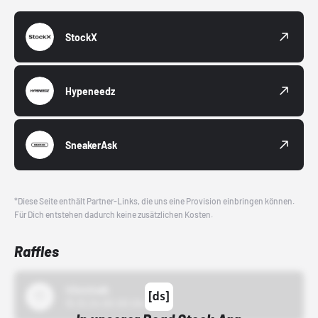
StockX
Hypeneedz
SneakerAsk
*Diese Seite enthält Partner-Links, die uns eine Provision einbringen können.
Für Dich entstehen dadurch keine zusätzlichen Kosten.
Raffles
43einhalb
15.10.24 00:00 Uhr