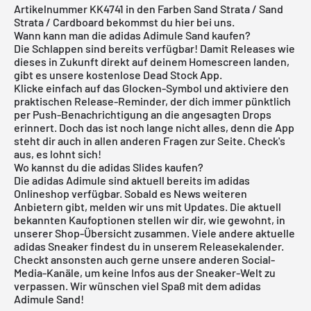
Artikelnummer KK4741 in den Farben Sand Strata / Sand
Strata / Cardboard bekommst du hier bei uns.
Wann kann man die adidas Adimule Sand kaufen?
Die Schlappen sind bereits verfügbar! Damit Releases wie
dieses in Zukunft direkt auf deinem Homescreen landen,
gibt es unsere
kostenlose Dead Stock App
.
Klicke einfach auf das Glocken-Symbol und aktiviere den
praktischen Release-Reminder, der dich immer pünktlich
per Push-Benachrichtigung an die angesagten Drops
erinnert. Doch das ist noch lange nicht alles, denn die App
steht dir auch in allen anderen Fragen zur Seite. Check's
aus, es lohnt sich!
Wo kannst du die adidas Slides kaufen?
Die adidas Adimule sind aktuell bereits im
adidas
Onlineshop
verfügbar. Sobald es News weiteren
Anbietern gibt, melden wir uns mit Updates. Die aktuell
bekannten Kaufoptionen stellen wir dir, wie gewohnt, in
unserer Shop-Übersicht zusammen. Viele andere aktuelle
adidas
Sneaker findest du in unserem
Releasekalender
.
Checkt ansonsten auch gerne unsere anderen Social-
Media-Kanäle, um keine Infos aus der Sneaker-Welt zu
verpassen. Wir wünschen viel Spaß mit dem adidas
Adimule Sand!