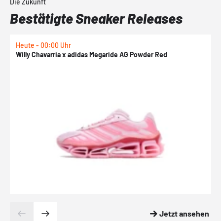
Die Zukunft
Bestätigte Sneaker Releases
Heute - 00:00 Uhr
H
Willy Chavarria x adidas Megaride AG Powder Red
a
Jetzt ansehen