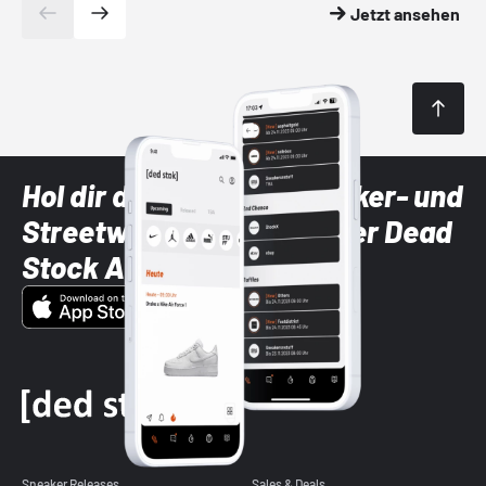
Jetzt ansehen
Hol dir die neuesten Sneaker- und
Streetwear-Brands mit der Dead
Stock App
Sneaker Releases
Sales & Deals