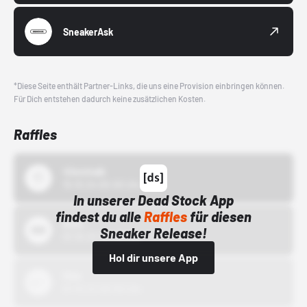
SneakerAsk
*Diese Seite enthält Partner-Links, die uns eine Provision einbringen können.
Für Dich entstehen dadurch keine zusätzlichen Kosten.
Raffles
43einhalb
15.10.24 00:00 Uhr
In unserer Dead Stock App
findest du alle
Raffles
für diesen
Bstn
Sneaker Release!
01.10.22 00:00 Uhr
Hol dir unsere App
Nike
01.10.22 00:00 Uhr