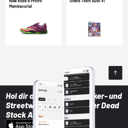
Nike Kobe 8 Protro
Grand Theft Auto VI
Mambacurial
Hol dir die neuesten Sneaker- und
Streetwear-Brands mit der Dead
Stock App