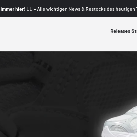
mmer hier! 👇🏼 –
Alle wichtigen News & Restocks des heutigen T
Releases
St