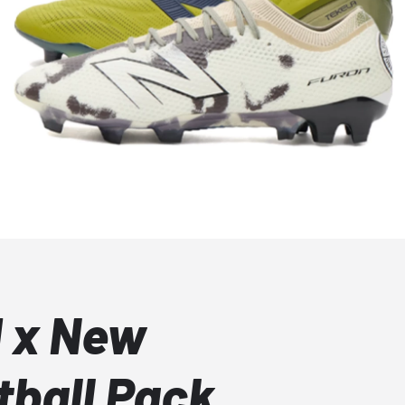
d x New
tball Pack