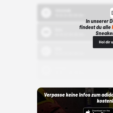
43einhalb
15.10.24 00:00 Uhr
In unserer 
findest du alle
Bstn
Sneaker
01.10.22 00:00 Uhr
Hol dir
Nike
01.10.22 00:00 Uhr
Adidas
01.10.22 00:00 Uhr
Verpasse keine Infos zum adid
kosten