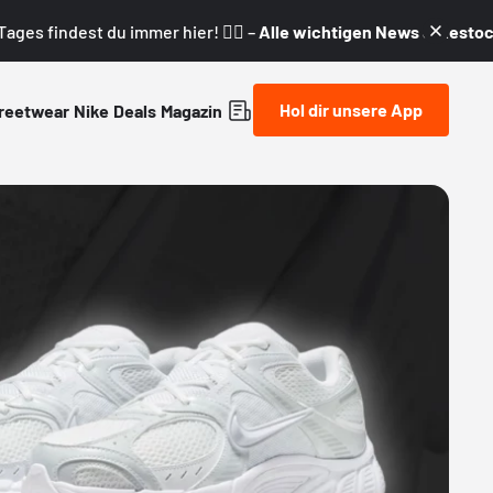
ages findest du immer hier! 👇🏼 –
Alle wichtigen News & Restock
Hol dir unsere App
reetwear
Nike
Deals
Magazin