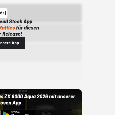
Dead Stock App
Raffles
für diesen
 Release!
 unsere App
as ZX 8000 Aqua 2026 mit unserer
losen App