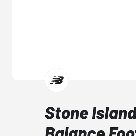
Stone Islan
Balance Foo