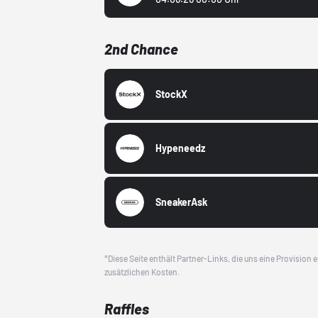
2nd Chance
StockX
Hypeneedz
SneakerAsk
*Diese Seite enthält Partner-Links, die uns eine Provision
zusätzlichen Kosten.
Raffles