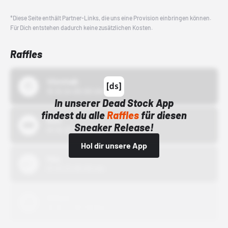
*Diese Seite enthält Partner-Links, die uns eine Provision einbringen können.
Für Dich entstehen dadurch keine zusätzlichen Kosten.
Raffles
43einhalb
15.10.24 00:00 Uhr
In unserer Dead Stock App
findest du alle
Raffles
für diesen
Bstn
Sneaker Release!
01.10.22 00:00 Uhr
Hol dir unsere App
Nike
01.10.22 00:00 Uhr
Adidas
01.10.22 00:00 Uhr