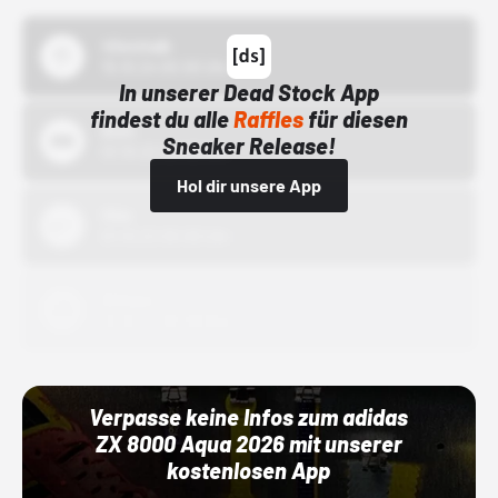
43einhalb
15.10.24 00:00 Uhr
In unserer Dead Stock App
findest du alle
Raffles
für diesen
Bstn
Sneaker Release!
01.10.22 00:00 Uhr
Hol dir unsere App
Nike
01.10.22 00:00 Uhr
Adidas
01.10.22 00:00 Uhr
Verpasse keine Infos zum adidas
ZX 8000 Aqua 2026 mit unserer
kostenlosen App