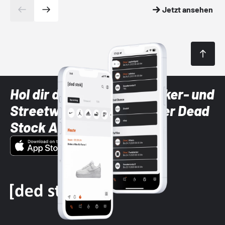
Jetzt ansehen
Hol dir die neuesten Sneaker- und
Streetwear-Brands mit der Dead
Stock App