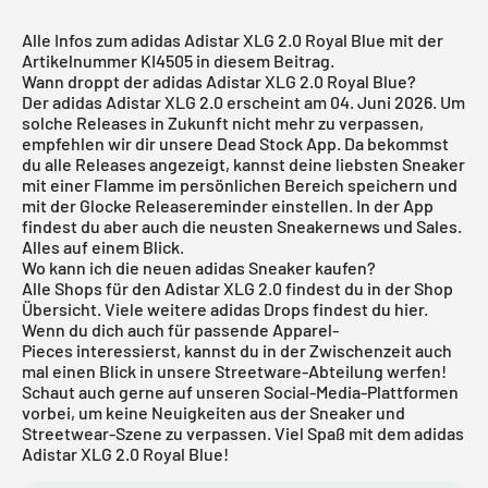
Alle Infos zum adidas Adistar XLG 2.0 Royal Blue mit der
Artikelnummer KI4505 in diesem Beitrag.
Wann droppt der adidas Adistar XLG 2.0 Royal Blue?
Der adidas Adistar XLG 2.0 erscheint am 04. Juni 2026. Um
solche Releases in Zukunft nicht mehr zu verpassen,
empfehlen wir dir unsere
Dead Stock App
. Da bekommst
du alle Releases angezeigt, kannst deine liebsten Sneaker
mit einer Flamme im persönlichen Bereich speichern und
mit der Glocke Releasereminder einstellen. In der App
findest du aber auch die neusten Sneakernews und Sales.
Alles auf einem Blick.
Wo kann ich die neuen adidas Sneaker kaufen?
Alle Shops für den Adistar XLG 2.0 findest du in der Shop
Übersicht. Viele weitere
adidas
Drops findest du
hier
.
Wenn du dich auch für passende
Apparel-
Pieces
interessierst, kannst du in der Zwischenzeit auch
mal einen Blick in unsere
Streetware-Abteilung
werfen!
Schaut auch gerne auf unseren Social-Media-Plattformen
vorbei, um keine Neuigkeiten aus der Sneaker und
Streetwear-Szene zu verpassen. Viel Spaß mit dem adidas
Adistar XLG 2.0 Royal Blue!