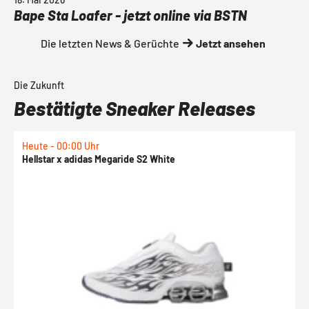
Bape Sta Loafer - jetzt online via BSTN
Die letzten News & Gerüchte
Jetzt ansehen
Die Zukunft
Bestätigte Sneaker Releases
Heute - 00:00 Uhr
H
Hellstar x adidas Megaride S2 White
N