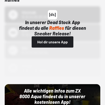
43einhalb
15.10.24 00:00 Uhr
In unserer Dead Stock App
findest du alle
Raffles
für diesen
Bstn
Sneaker Release!
01.10.22 00:00 Uhr
Hol dir unsere App
Nike
01.10.22 00:00 Uhr
Adidas
01.10.22 00:00 Uhr
Alle wichtigen Infos zum ZX
8000 Aqua findest du in unserer
kostenlosen App!