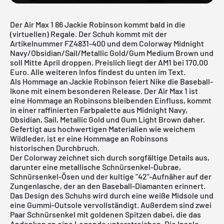
Der Air Max 1 86 Jackie Robinson kommt bald in die
(virtuellen) Regale. Der Schuh kommt mit der
Artikelnummer FZ4831-400 und dem Colorway Midnight
Navy/Obsidian/Sail/Metallic Gold/Gum Medium Brown und
soll Mitte April droppen. Preislich liegt der AM1 bei 170,00
Euro. Alle weiteren Infos findest du unten im Text.
Als Hommage an Jackie Robinson feiert
Nike
die Baseball-
Ikone mit einem besonderen Release. Der
Air Max 1
ist
eine Hommage an Robinsons bleibenden Einfluss, kommt
in einer raffinierten Farbpalette aus Midnight Navy,
Obsidian, Sail, Metallic Gold und Gum Light Brown daher.
Gefertigt aus hochwertigen Materialien wie weichem
Wildleder, ist er eine Hommage an Robinsons
historischen Durchbruch.
Der Colorway zeichnet sich durch sorgfältige Details aus,
darunter eine metallische Schnürsenkel-Dubrae,
Schnürsenkel-Ösen und der kultige "42"-Aufnäher auf der
Zungenlasche, der an den Baseball-Diamanten erinnert.
Das Design des Schuhs wird durch eine weiße Midsole und
eine Gummi-Outsole vervollständigt. Außerdem sind zwei
Paar Schnürsenkel mit goldenen Spitzen dabei, die das
Andenken an eine Legende unterstreichen. Die Insole