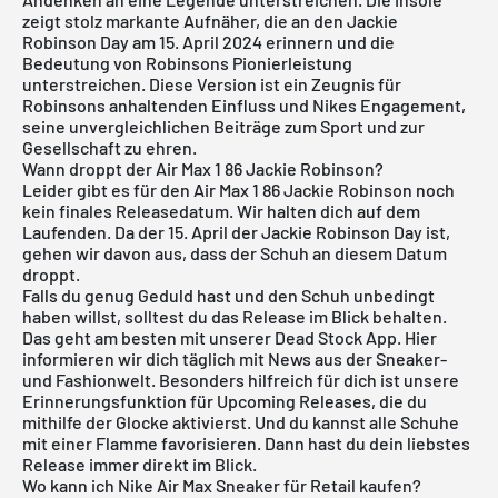
zeigt stolz markante Aufnäher, die an den Jackie
Robinson Day am 15. April 2024 erinnern und die
Bedeutung von Robinsons Pionierleistung
unterstreichen. Diese Version ist ein Zeugnis für
Robinsons anhaltenden Einfluss und Nikes Engagement,
seine unvergleichlichen Beiträge zum Sport und zur
Gesellschaft zu ehren.
Wann droppt der Air Max 1 86 Jackie Robinson?
Leider gibt es für den Air Max 1 86 Jackie Robinson noch
kein finales Releasedatum. Wir halten dich auf dem
Laufenden. Da der 15. April der Jackie Robinson Day ist,
gehen wir davon aus, dass der Schuh an diesem Datum
droppt.
Falls du genug Geduld hast und den Schuh unbedingt
haben willst, solltest du das Release im Blick behalten.
Das geht am besten mit unserer
Dead Stock App
. Hier
informieren wir dich täglich mit News aus der Sneaker-
und Fashionwelt. Besonders hilfreich für dich ist unsere
Erinnerungsfunktion für
Upcoming Releases
, die du
mithilfe der Glocke aktivierst. Und du kannst alle Schuhe
mit einer Flamme favorisieren. Dann hast du dein liebstes
Release immer direkt im Blick.
Wo kann ich Nike Air Max Sneaker für Retail kaufen?