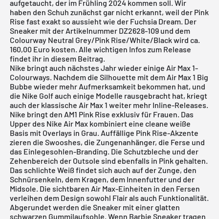
aufgetaucht, der im Frühling 2024 kommen soll. Wir
haben den Schuh zunächst gar nicht erkannt, weil der Pink
Rise fast exakt so aussieht wie der
Fuchsia
Dream
. Der
Sneaker mit der Artikelnummer DZ2628-109 und dem
Colourway Neutral Grey/Pink Rise/White/Black wird ca.
160,00 Euro kosten. Alle wichtigen Infos zum Release
findet ihr in diesem Beitrag.
Nike
bringt auch nächstes Jahr wieder einige
Air Max 1
-
Colourways. Nachdem die Silhouette mit dem
Air Max 1 Big
Bubbe
wieder mehr Aufmerksamkeit bekommen hat, und
die Nike Golf auch einige Modelle rausgebracht hat, kriegt
auch der klassische
Air Max 1
weiter mehr Inline-Releases.
Nike bringt den AM1 Pink Rise exklusiv für Frauen. Das
Upper des
Nike Air Max
kombiniert eine cleane weiße
Basis mit Overlays in Grau. Auffällige Pink Rise-Akzente
zieren die Swooshes, die Zungenanhänger, die Ferse und
das Einlegesohlen-Branding. Die Schutzbleche und der
Zehenbereich der Outsole sind ebenfalls in Pink gehalten.
Das schlichte Weiß findet sich auch auf der Zunge, den
Schnürsenkeln, dem Kragen, dem Innenfutter und der
Midsole. Die sichtbaren Air Max-Einheiten in den Fersen
verleihen dem Design sowohl Flair als auch Funktionalität.
Abgerundet werden die Sneaker mit einer glatten
schwarzen Gummilaufsohle. Wenn Barbie Sneaker tragen