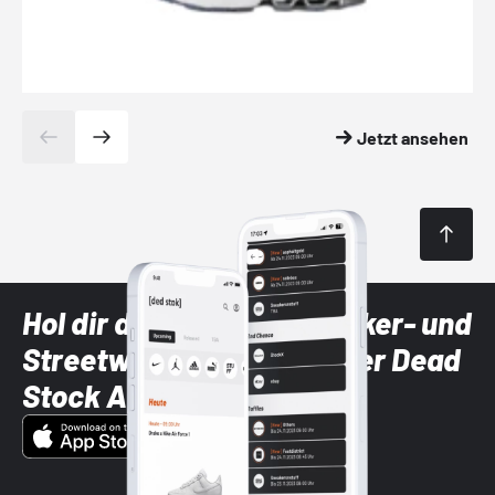
Jetzt ansehen
Hol dir die neuesten Sneaker- und
Streetwear-Brands mit der Dead
Stock App