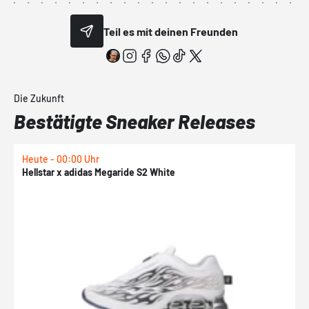
Teil es mit deinen Freunden
Die Zukunft
Bestätigte Sneaker Releases
Heute - 00:00 Uhr
H
Hellstar x adidas Megaride S2 White
N