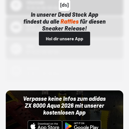
43einhalb
15.10.24 00:00 Uhr
In unserer Dead Stock App
findest du alle
Raffles
für diesen
Bstn
Sneaker Release!
01.10.22 00:00 Uhr
Hol dir unsere App
Nike
01.10.22 00:00 Uhr
Adidas
01.10.22 00:00 Uhr
Verpasse keine Infos zum adidas
ZX 8000 Aqua 2026 mit unserer
kostenlosen App