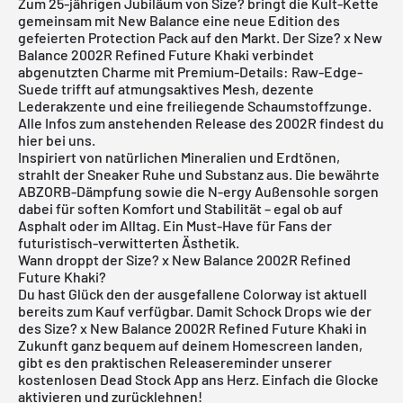
Zum 25-jährigen Jubiläum von Size? bringt die Kult-Kette
gemeinsam mit New Balance eine neue Edition des
gefeierten Protection Pack auf den Markt. Der Size? x New
Balance 2002R Refined Future Khaki verbindet
abgenutzten Charme mit Premium-Details: Raw-Edge-
Suede trifft auf atmungsaktives Mesh, dezente
Lederakzente und eine freiliegende Schaumstoffzunge.
Alle Infos zum anstehenden Release des
2002R
findest du
hier bei uns.
Inspiriert von natürlichen Mineralien und Erdtönen,
strahlt der Sneaker Ruhe und Substanz aus. Die bewährte
ABZORB-Dämpfung sowie die N-ergy Außensohle sorgen
dabei für soften Komfort und Stabilität – egal ob auf
Asphalt oder im Alltag. Ein Must-Have für Fans der
futuristisch-verwitterten Ästhetik.
Wann droppt der Size? x New Balance 2002R Refined
Future Khaki?
Du hast Glück den der ausgefallene Colorway ist aktuell
bereits zum Kauf verfügbar. Damit Schock Drops wie der
des Size? x New Balance 2002R Refined Future Khaki in
Zukunft ganz bequem auf deinem Homescreen landen,
gibt es den praktischen Releasereminder unserer
kostenlosen
Dead Stock App
ans Herz. Einfach die Glocke
aktivieren und zurücklehnen!