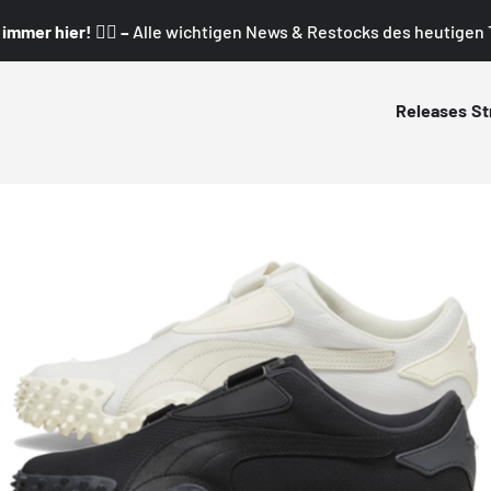
mmer hier! 👇🏼 –
Alle wichtigen News & Restocks des heutigen T
Releases
St