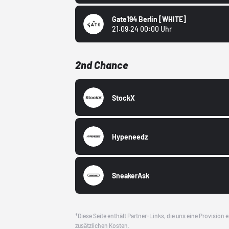
Gate194 Berlin
[WHITE]
21.09.24 00:00 Uhr
2nd Chance
StockX
Hypeneedz
SneakerAsk
*Diese Seite enthält Partner-Links, die uns eine Provision
zusätzlichen Kosten.