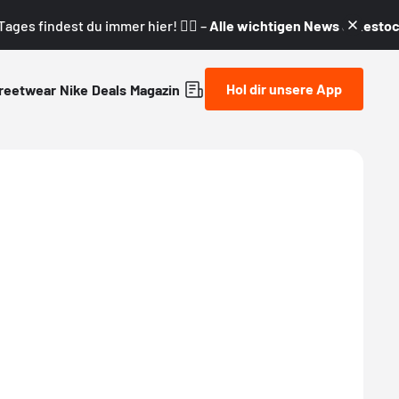
ages findest du immer hier! 👇🏼 –
Alle wichtigen News & Restock
Hol dir unsere App
reetwear
Nike
Deals
Magazin