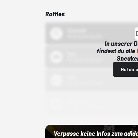
Raffles
43einhalb
15.10.24 00:00 Uhr
In unserer 
findest du alle
Bstn
Sneaker
01.10.22 00:00 Uhr
Hol dir
Nike
01.10.22 00:00 Uhr
Adidas
01.10.22 00:00 Uhr
Verpasse keine Infos zum adid