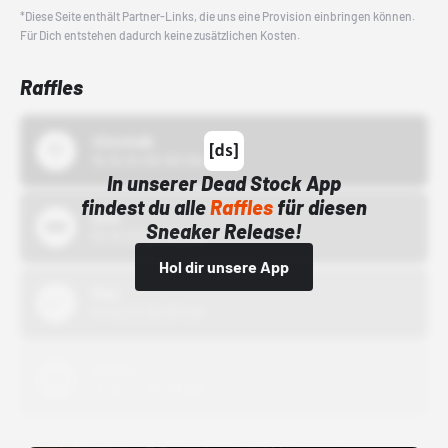
*Diese Seite enthält Partner-Links, die uns eine Provision einbringen können.
Für Dich entstehen dadurch keine zusätzlichen Kosten.
Raffles
43einhalb
15.10.24 00:00 Uhr
In unserer Dead Stock App
findest du alle
Raffles
für diesen
Bstn
Sneaker Release!
01.10.22 00:00 Uhr
Hol dir unsere App
Nike
01.10.22 00:00 Uhr
Adidas
01.10.22 00:00 Uhr