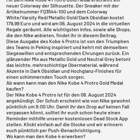
neuer Colorway der Silhouette. Der Sneaker mit der
Artikelnummer FQ3544-100 und dem Colorway
White/Varsity Red/Metallic Gold/Dark Obsidian kostet
179,99 Euro und wird am 06. August 2024 in die virtuellen
Regale geräumt. Alle wichtigsten Infos, sowie alle Shops,
die den Nike anbieten, findet ihr in diesem Beitrag.
Diese Ausgabe des Kobe 4 Protro ist von den Triumphen
des Teams in Peking inspiriert und kehrt mit demselben
Siegeswillen und entsprechenden Ehrungen zurück. Ein
glänzender Mix aus Metallic Gold und Neutral Grey betont
das leichte, mehrschichtige Obermaterial, während
Akzente in Dark Obsidian und Hochglanz-Finishes für
einen schimmernden Touch sorgen.
Ab wann kann man den Nike Kobe 4 Protro Gold Medal
kaufen?
Der Nike Kobe 4 Protro ist für den 06. August 2024
angekündigt. Der Schuh erscheint wie von Nike gewohnt
pünktlich um 9:00 Uhr. Damit ihr den Drop auf keinen Fall
verpassen könnt, solltet ihr euch schon heute einen
Reminder mithilfe unserer
kostenlosen Dead Stock App
stellen. Klickt einfach auf die Glocke und wir erinnern
euch pünktlich per Push-Benachrichtigung.
Wo kann man den Kobe 4 erwerben?