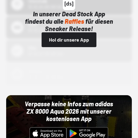
43einhalb
15.10.24 00:00 Uhr
In unserer Dead Stock App
findest du alle
Raffles
für diesen
Bstn
Sneaker Release!
01.10.22 00:00 Uhr
Hol dir unsere App
Nike
01.10.22 00:00 Uhr
Adidas
01.10.22 00:00 Uhr
Verpasse keine Infos zum adidas
ZX 8000 Aqua 2026 mit unserer
kostenlosen App