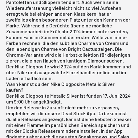
Pantoletten und Slippern tendiert. Auch wenn seine
Wiederauferstehung vielleicht nicht so viel Aufsehen
erregt wie bei einigen anderen Klassikern, hat er
zweifellos einen besonderen Platz unter den Kennern der
Marke. Während die Gerüchte über eine mögliche
Zusammenarbeit im Frühjahr 2024 immer lauter werden,
können Fans im Sommer mit der ersten Welle von Inline-
Farben rechnen, die den subtilen Charme von Cream und
den lebendigen Charme von Bright Cactus zeigen. Die
Chrome-Variante wird die Herbstkollektion für diejenigen
zieren, die einen Hauch von kantigem Glamour suchen.
Der Nike Clogposite wird 2024 auf den Markt kommen und
über Nike und ausgewählte Einzelhändler online und im
Laden erhältlich sein.
Wann kannst du den Nike Clogposite Metalic Silver
kaufen?
Der Nike Clogposite Metalic Silver ist für den 17. Juni 2024
um 9:00 Uhr angekündigt.
Um den Release in Zukunft nicht mehr zu verpassen,
empfehlen wir dir unsere
Dead Stock App
. Da bekommst
du alle Releases angezeigt, kannst deine liebsten Sneaker
mit einer Flamme im persönlichen Bereich speichern und
mit der Glocke Releasereminder einstellen. In der App
findest du aber auch die neusten Sneakernews und Sales.