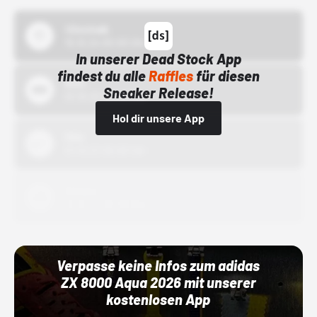
43einhalb
15.10.24 00:00 Uhr
In unserer Dead Stock App
findest du alle
Raffles
für diesen
Bstn
Sneaker Release!
01.10.22 00:00 Uhr
Hol dir unsere App
Nike
01.10.22 00:00 Uhr
Adidas
01.10.22 00:00 Uhr
Verpasse keine Infos zum adidas
ZX 8000 Aqua 2026 mit unserer
kostenlosen App