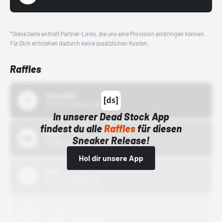
*Diese Seite enthält Partner-Links, die uns eine Provision einbringen können.
Für Dich entstehen dadurch keine zusätzlichen Kosten.
Raffles
43einhalb
15.10.24 00:00 Uhr
In unserer Dead Stock App
findest du alle
Raffles
für diesen
Bstn
Sneaker Release!
01.10.22 00:00 Uhr
Hol dir unsere App
Nike
01.10.22 00:00 Uhr
Adidas
01.10.22 00:00 Uhr