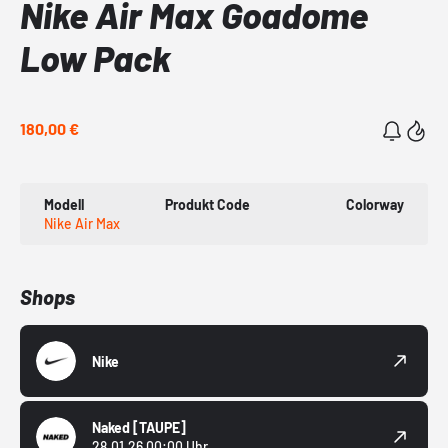
Nike Air Max Goadome
Low Pack
180,00 €
Modell
Produkt Code
Colorway
Nike Air Max
Shops
Nike
Naked
[TAUPE]
28.01.26 00:00 Uhr