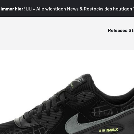
mmer hier! 👇🏼 –
Alle wichtigen News & Restocks des heutigen T
Releases
St