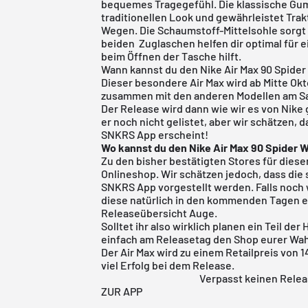
bequemes Tragegefühl. Die klassische Gu
traditionellen Look und gewährleistet Trakt
Wegen. Die Schaumstoff-Mittelsohle sorgt
beiden Zuglaschen helfen dir optimal für 
beim Öffnen der Tasche hilft.
Wann kannst du den Nike Air Max 90 Spide
Dieser besondere Air Max wird ab Mitte Okt
zusammen mit den anderen Modellen am Sam
Der Release wird dann wie wir es von Nike 
er noch nicht gelistet, aber wir schätzen, d
SNKRS App erscheint!
Wo kannst du den Nike Air Max 90 Spider 
Zu den bisher bestätigten Stores für diese
Onlineshop
. Wir schätzen jedoch, dass die
SNKRS App vorgestellt werden. Falls noch 
diese natürlich in den kommenden Tagen e
Releaseübersicht
Auge.
Solltet ihr also wirklich planen ein Teil de
einfach am Releasetag den Shop eurer Wah
Der Air Max wird zu einem Retailpreis von 
viel Erfolg bei dem Release.
Verpasst keinen Relea
ZUR APP