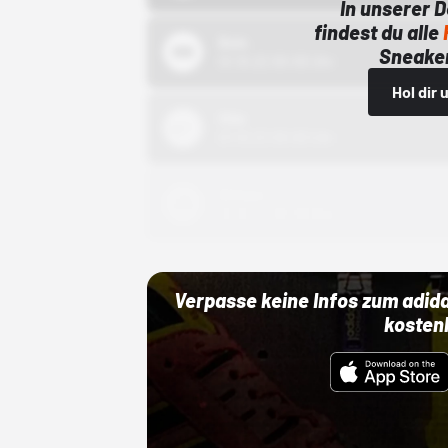
In unserer 
findest du alle
Bstn
Sneaker
01.10.22 00:00 Uhr
Hol dir
Nike
01.10.22 00:00 Uhr
Adidas
01.10.22 00:00 Uhr
Verpasse keine Infos zum adid
kosten