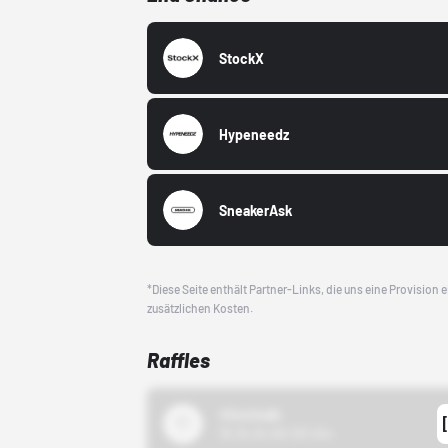
StockX
Hypeneedz
SneakerAsk
*Diese Seite enthält Partner-Links, die uns eine Provision
zusätzlichen Kosten.
Raffles
43einhalb
15.10.24 00:00 Uhr