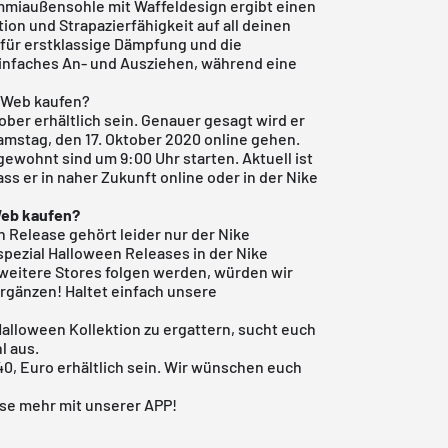
mmiaußensohle mit Waffeldesign ergibt einen
ion und Strapazierfähigkeit auf all deinen
 für erstklassige Dämpfung und die
einfaches An- und Ausziehen, während eine
r Web kaufen?
ober erhältlich sein. Genauer gesagt wird er
stag, den 17. Oktober 2020 online gehen.
gewohnt sind um 9:00 Uhr starten. Aktuell ist
ass er in naher Zukunft online oder in der Nike
Web kaufen?
n Release gehört leider nur der
Nike
 spezial Halloween Releases in der Nike
weitere Stores folgen werden, würden wir
rgänzen! Haltet einfach unsere
r Halloween Kollektion zu ergattern, sucht euch
l aus.
140, Euro erhältlich sein. Wir wünschen euch
se mehr mit unserer APP!