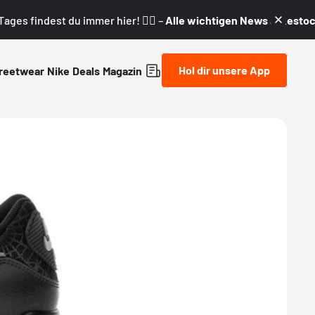
ages findest du immer hier! 👇🏼 –
Alle wichtigen News & Restock
Hol dir unsere App
reetwear
Nike
Deals
Magazin