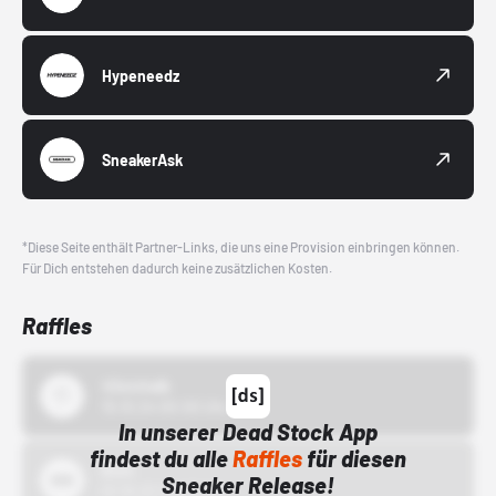
Hypeneedz
SneakerAsk
*Diese Seite enthält Partner-Links, die uns eine Provision einbringen können.
Für Dich entstehen dadurch keine zusätzlichen Kosten.
Raffles
43einhalb
15.10.24 00:00 Uhr
In unserer Dead Stock App
findest du alle
Raffles
für diesen
Bstn
Sneaker Release!
01.10.22 00:00 Uhr