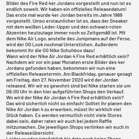
Bilder des
Fire Red 4er Jordans
vorgestellt und nun ist es
endlich soweit. Wir haben ein offizielles Releasedatum!
Das erste mal wurde 4er Jordan bereits im Jahre 1989
vorgestellt. Umso erstaunlicher ist es, dass der Sneaker
mit dem weißen Leder-Upper und den schwarz-roten
Akzenten heutzutage immer noch so Zeitgemäß ist. Mit
dem Nike Air Logo, anstelle des Jumpmans auf der Ferse,
wird der OG Look nochmal Unterstichen. Außerdem
bekommt ihr die OG Nike Schuhbox dazu!
Wann wird der Nike Air Jordan 4 Fire Red erhältlich sein?
Nachdem wir vor ein paar Monaten erste Bilder des 4er
Jordans gefunden haben, bekommen wir nun eine
offiziellen Releasetermin. Am Blackfriday, genauer gesagt
am Freitag, den 27. November 2020 wird der Jordan
released. Wir wir es gewohnt sind bei Nike starten sie um
09:00 Uhr in den hier aufgeführten Shops den Verkauf.
Wo wird der Nike Air Jordan 4 Fire Red erhältlich sein?
Das wird sicherlich nicht so einfach! Solltet ihr planen den
Nike
Air Jordan
4 zu erwerben, müsst ihr wirklich viel
Glück haben. Es werden vermutlich nicht viele Stores
dabei sein, daher raten wir euch bei jedem Raffle
mitzumachen. Die jeweiligen Shops verlinken wir euch in
der Releaseübersicht.
Leider wurden tatsächlich bis dato noch keine Shops