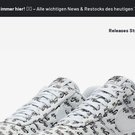
mmer hier! 👇🏼 –
Alle wichtigen News & Restocks des heutigen T
Releases
St