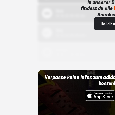
In unserer 
findest du alle
Bstn
Sneaker
01.10.22 00:00 Uhr
Hol dir
Nike
01.10.22 00:00 Uhr
Adidas
01.10.22 00:00 Uhr
Verpasse keine Infos zum adid
kosten