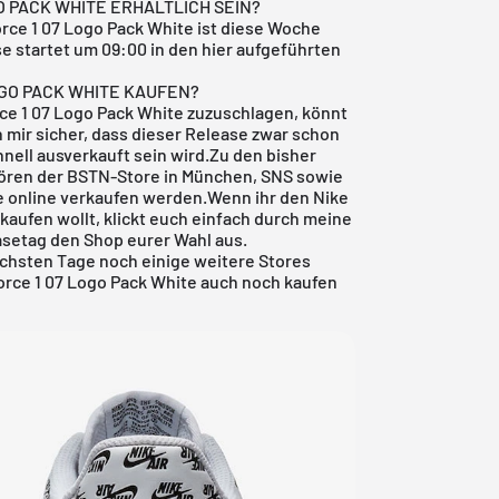
O PACK WHITE ERHÄLTLICH SEIN?
Force 1 07 Logo Pack White ist diese Woche
e startet um 09:00 in den hier aufgeführten
LOGO PACK WHITE KAUFEN?
orce 1 07 Logo Pack White
zuzuschlagen, könnt
n mir sicher, dass dieser
Release
zwar schon
hnell ausverkauft sein wird.Zu den bisher
hören der
BSTN-Store in München
,
SNS
sowie
lle online verkaufen werden.Wenn ihr den Nike
h kaufen wollt, klickt euch einfach durch meine
setag den Shop eurer Wahl aus.
ächsten Tage noch einige weitere Stores
orce 1 07 Logo Pack White auch noch kaufen