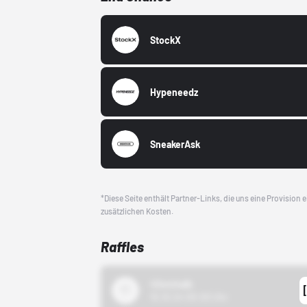
StockX
Hypeneedz
SneakerAsk
*Diese Seite enthält Partner-Links, die uns eine Provision
zusätzlichen Kosten.
Raffles
43einhalb
15.10.24 00:00 Uhr