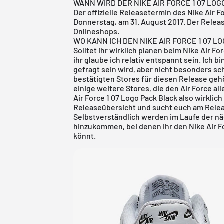
WANN WIRD DER NIKE AIR FORCE 1 07 LOG
Der offizielle Releasetermin des Nike Air 
Donnerstag, am 31. August 2017. Der Releas
Onlineshops.
WO KANN ICH DEN NIKE AIR FORCE 1 07 
Solltet ihr wirklich planen beim Nike Air F
ihr glaube ich relativ entspannt sein. Ich bi
gefragt sein wird, aber nicht besonders sc
bestätigten Stores für diesen Release ge
einige weitere Stores, die den Air Force a
Air Force 1 07 Logo Pack Black also wirklic
Releaseübersicht
und sucht euch am Relea
Selbstverständlich werden im Laufe der n
hinzukommen, bei denen ihr den Nike Air F
könnt.