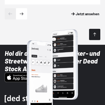
Jetzt ansehen
Hol dir die neuesten Sneaker- und
Streetwear-Brands mit der Dead
Stock App