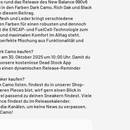
fos rund das Release des
New Balance
990v6
in den Farben Dark Camo, Rich Oak und Black
in diesem Beitrag.
Mesh und Leder bringt verschiedene
n Farben für einen robusten und dennoch
t die ENCAP- und FuelCell-Technologie zum
e und maximalen Komfort im Alltag steht.
 perfekte Mischung aus Funktionalität und
rk Camo kaufen?
 am 30. Oktober 2025 um 10:00 Uhr. Damit du
r unsere
kostenlose Dead Stock App
ach einen dynamischen Release-Reminder
aker kaufen?
 Camo listen, findest du in unserer Shop-
ren Pieces bist, wirf gern einen Blick in
rel passend zu deinen Sneakern findest. Viele
nce
findest du im
Releasekalender
.
dia-Kanälen, um keine News zu verpassen.
k Camo!