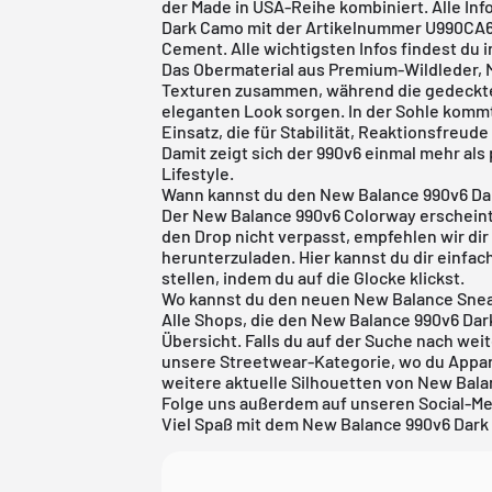
der Made in USA-Reihe kombiniert. Alle In
Dark Camo mit der Artikelnummer U990CA6 
Cement. Alle wichtigsten Infos findest du 
Das Obermaterial aus Premium-Wildleder, 
Texturen zusammen, während die gedeckte
eleganten Look sorgen. In der Sohle komm
Einsatz, die für Stabilität, Reaktionsfreud
Damit zeigt sich der 990v6 einmal mehr als
Lifestyle.
Wann kannst du den New Balance 990v6 Da
Der New Balance 990v6 Colorway erscheint
den Drop nicht verpasst, empfehlen wir di
herunterzuladen. Hier kannst du dir einf
stellen, indem du auf die Glocke klickst.
Wo kannst du den neuen New Balance Sne
Alle Shops, die den New Balance 990v6 Dark
Übersicht. Falls du auf der Suche nach weite
unsere
Streetwear-Kategorie
, wo du Appa
weitere aktuelle Silhouetten von
New Bala
Folge uns außerdem auf unseren Social-Me
Viel Spaß mit dem New Balance 990v6 Dar