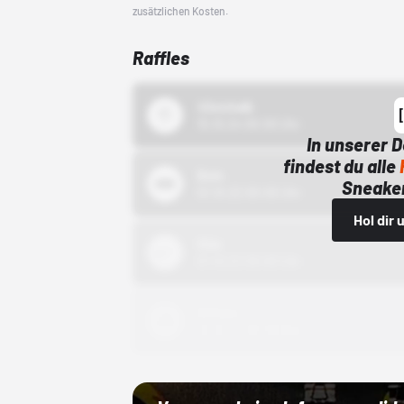
zusätzlichen Kosten.
Raffles
43einhalb
15.10.24 00:00 Uhr
In unserer 
findest du alle
Bstn
Sneaker
01.10.22 00:00 Uhr
Hol dir
Nike
01.10.22 00:00 Uhr
Adidas
01.10.22 00:00 Uhr