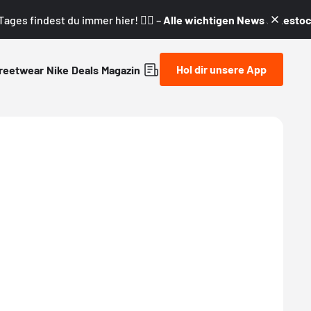
ages findest du immer hier! 👇🏼 –
Alle wichtigen News & Restock
Hol dir unsere App
reetwear
Nike
Deals
Magazin