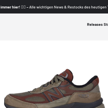
mmer hier! 👇🏼 –
Alle wichtigen News & Restocks des heutigen T
Releases
St