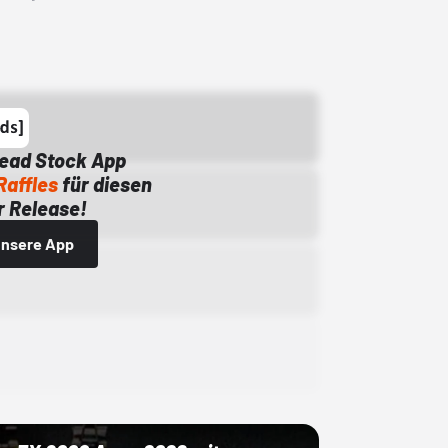
Dead Stock App
Raffles
für diesen
 Release!
 unsere App