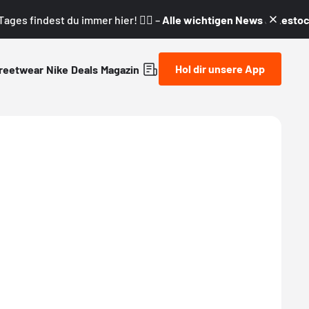
ages findest du immer hier! 👇🏼 –
Alle wichtigen News & Restock
Hol dir unsere App
reetwear
Nike
Deals
Magazin