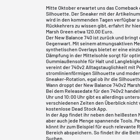
Mitte Oktober erwartet uns das Comeback 
Silhouette. Der Sneaker mit der Artikelnu
wird in den kommenden Tagen verfügbar se
Rückkehrers zu wissen gibt, erfahrt ihr hi
Marsh Green etwa 120.00 Euro.
Der
New Balance
740
ist zurück und bringt
Gegenwart. Mit seinem atmungsaktiven Me
synthetischen Overlays bietet er eine einzi
Dämpfung in der Mittelsohle sorgt für opti
Gummiaußensohle für Halt und Langlebigkeit
vereint der 740v2 Alltagstauglichkeit mit 
stromlinienförmigen Silhouette und modern
Sneaker-Rotation, egal ob ihr die Silhouet
Wann droppt der New Balance 740v2 Mars
Bei dem Releasedate für den 740v2 handelt
Uhr und 10:00 Uhr gibt es allerdings unter
verschiedenen Zeiten den Überblick nicht 
kostenlose
Dead Stock App
.
In der
App
findet ihr neben den heißesten
aber auch jede Menge spannende Tools. Pe
könnt ihr zum Beispiel für euch relevante 
Bereich abspeichern. So findet ihr die Bei
Suchen.