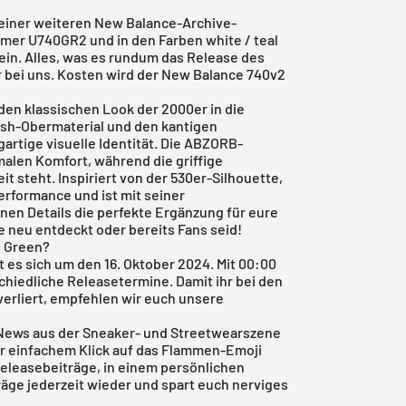
einer weiteren New Balance-Archive-
mmer U740GR2 und in den Farben white / teal
in. Alles, was es rundum das Release des
er bei uns. Kosten wird der New Balance 740v2
 den klassischen Look der 2000er in die
sh-Obermaterial und den kantigen
gartige visuelle Identität. Die ABZORB-
malen Komfort, während die griffige
 steht. Inspiriert von der 530er-Silhouette,
Performance und ist mit seiner
en Details die perfekte Ergänzung für eure
te neu entdeckt oder bereits Fans seid!
h Green?
 es sich um den 16. Oktober 2024. Mit 00:00
schiedliche Releasetermine. Damit ihr bei den
verliert, empfehlen wir euch unsere
 News aus der Sneaker- und Streetwearszene
r einfachem Klick auf das Flammen-Emoji
Releasebeiträge, in einem persönlichen
träge jederzeit wieder und spart euch nerviges