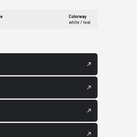
de
Colorway
white / teal