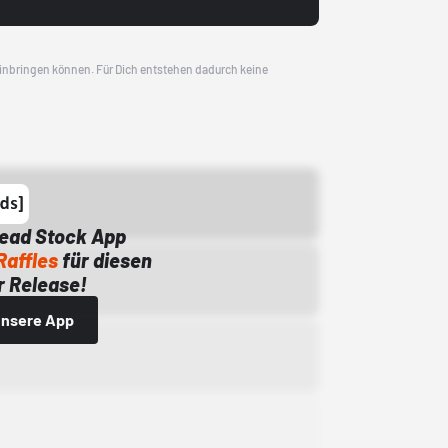
 einbringen können. Für Dich entstehen dadurch keine
Dead Stock App
Raffles
für diesen
 Release!
 unsere App