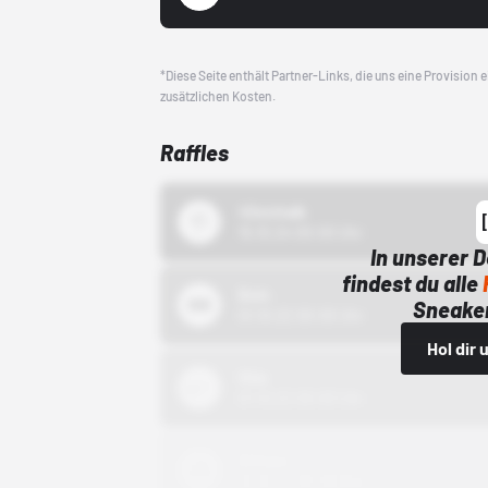
*Diese Seite enthält Partner-Links, die uns eine Provision
zusätzlichen Kosten.
Raffles
43einhalb
15.10.24 00:00 Uhr
In unserer 
findest du alle
Bstn
Sneaker
01.10.22 00:00 Uhr
Hol dir
Nike
01.10.22 00:00 Uhr
Adidas
01.10.22 00:00 Uhr