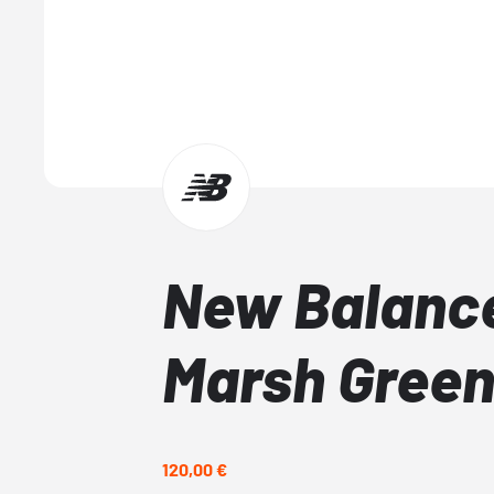
New Balanc
Marsh Gree
120,00 €