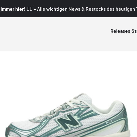
mmer hier! 👇🏼 –
Alle wichtigen News & Restocks des heutigen T
Releases
St