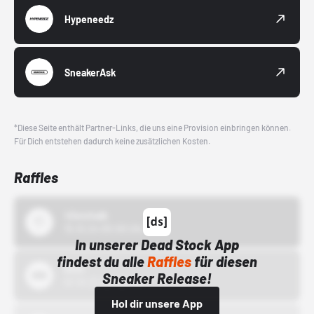
Hypeneedz
SneakerAsk
*Diese Seite enthält Partner-Links, die uns eine Provision einbringen können.
Für Dich entstehen dadurch keine zusätzlichen Kosten.
Raffles
43einhalb
15.10.24 00:00 Uhr
In unserer Dead Stock App
findest du alle
Raffles
für diesen
Bstn
Sneaker Release!
01.10.22 00:00 Uhr
Hol dir unsere App