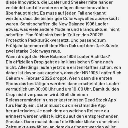
diese Innovation, die Loafer und Sneaker miteinander
verbindet und die anderen mögen diese Innovation
überhaupt nicht. Es muss auf jeden Fall anerkannt
werden, dass die bisherigen Colorways alles ausverkauft
waren. Somit schaffen die New Balance 1906 Laofer
etwas, was viele andere Modelle und Brands aktuell nicht
schaffen. Man fühlt sich fast in Zeiten des 2002R
Protection Pack zurückversetzt. Und passend zum
Frühjahr kommen mit dem Rich Oak und dem Dark Suede
zwei starke Colorways raus.
Wann droppt der New Balance 1906 Loafer Rich Oak?
Ein offiziellen Drop geht es im klassischen Sinne noch
nicht. Allerdings laufen jetzt die ersten Raffles schon, von
daher ist davon auszugehen, dass der NB 1906 Loafer Rich
Oak am 4. Februar 2025 droppt. Wenn dann die ersten
Shops das bestätigen werden, dann erscheint der Loafer
vermutlich um 00:00 Uhr und um 10:00 Uhr. Damit du den
Drop nicht verpassen wird. Stell dir einen
Releasereminder in unser
kostenlosen Dead Stock App
fürs Handy ein. Dafür musst du dir erstmal die App
herunterladen. Je nach dem an welchen Release du
erinnert werden willst klickt du auf den entsprechenden
Sneaker. Dann musst du auf die Glocke klicken und einen
Zeitpunkt auswählen, an dem du erinnert werden willst.