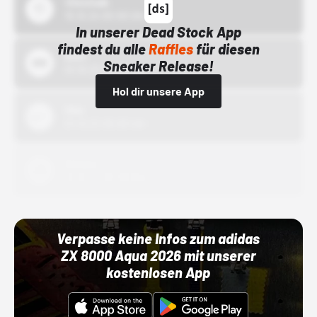
43einhalb
15.10.24 00:00 Uhr
In unserer Dead Stock App
findest du alle
Raffles
für diesen
Bstn
Sneaker Release!
01.10.22 00:00 Uhr
Hol dir unsere App
Nike
01.10.22 00:00 Uhr
Adidas
01.10.22 00:00 Uhr
Verpasse keine Infos zum adidas
ZX 8000 Aqua 2026 mit unserer
kostenlosen App