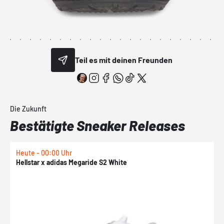
Teil es mit deinen Freunden
Die Zukunft
Bestätigte Sneaker Releases
Heute - 00:00 Uhr
H
Hellstar x adidas Megaride S2 White
N