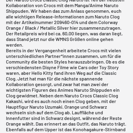
Kollaboration von Crocs mit dem Manga/Anime Naruto
Shippuden. Wir haben das zum Anlass genommen, euch
alle wichtigen Release-Informationen zum Naruto Clog
mit der Artikelnummer 209460-014 und dem Colorway
Orange / Black / Metallic Silver hier zusammenzutragen.
Der Retailpreis wird bei ca. 60,00 liegen, was daran liegt,
dass Stand jetzt nur die WMNS Größen online gehen
werden.
Bereits in der Vergangenheit arbeitete Crocs mit vielen
unterschiedlichen Partner*innen zusammen, um für die
Community die besten Styles herauszubringen. Ob es die
verschiedensten Disyne Filme wie Cars oder Toy Story
waren, aber Hello Kitty fand ihren Weg auf die Classic
Clog. Jetzt hat man für die nächste spannende
Kollaboration gesorgt, und zwar hat man zwei der
wichtigsten Figuren des Animes Naruto Shippuden ein
Clog gewidmet. Neben dem Naruto Crocs Classic Clog
Kakashi, wird es auch noch einen Clog geben, mit der
Hauptfigur Naruto Uzumaki. Orange und Schwarz
wechseln sich auf dem Clog ab. Lauffläche und
Innenfutter sind in Schwarz designt, während der Reste
Orange wählt. Das erinnert an das Outfit, das Naruto trägt.
Ebenfalls auf dem Upper ist das Konohagakure-Stirnband