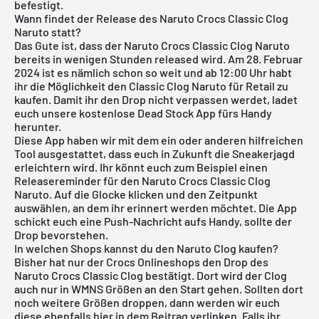
befestigt.
Wann findet der Release des Naruto Crocs Classic Clog
Naruto statt?
Das Gute ist, dass der Naruto Crocs Classic Clog Naruto
bereits in wenigen Stunden released wird. Am 28. Februar
2024 ist es nämlich schon so weit und ab 12:00 Uhr habt
ihr die Möglichkeit den Classic Clog Naruto für Retail zu
kaufen. Damit ihr den Drop nicht verpassen werdet, ladet
euch unsere
kostenlose Dead Stock App
fürs Handy
herunter.
Diese App haben wir mit dem ein oder anderen hilfreichen
Tool ausgestattet, dass euch in Zukunft die Sneakerjagd
erleichtern wird. Ihr könnt euch zum Beispiel einen
Releasereminder für den Naruto Crocs Classic Clog
Naruto. Auf die Glocke klicken und den Zeitpunkt
auswählen, an dem ihr erinnert werden möchtet. Die App
schickt euch eine Push-Nachricht aufs Handy, sollte der
Drop bevorstehen.
In welchen Shops kannst du den Naruto Clog kaufen?
Bisher hat nur der Crocs Onlineshops den Drop des
Naruto Crocs Classic Clog bestätigt. Dort wird der Clog
auch nur in WMNS Größen an den Start gehen. Sollten dort
noch weitere Größen droppen, dann werden wir euch
diese ebenfalls hier in dem Beitrag verlinken. Falls ihr