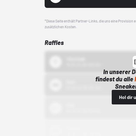
*Diese Seite enthält Partner-Links, die uns eine Provision
zusätzlichen Kosten.
Raffles
43einhalb
15.10.24 00:00 Uhr
In unserer 
findest du alle
Bstn
Sneaker
01.10.22 00:00 Uhr
Hol dir
Nike
01.10.22 00:00 Uhr
Adidas
01.10.22 00:00 Uhr