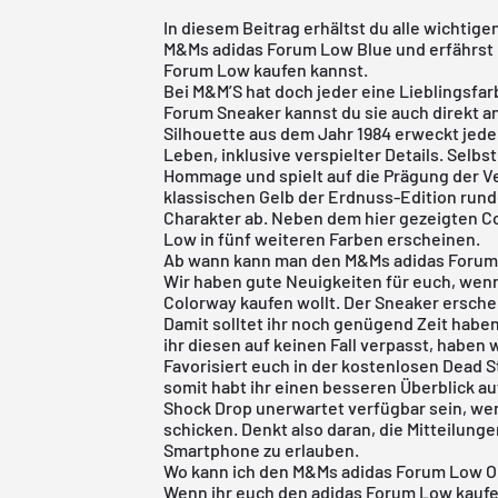
In diesem Beitrag erhältst du alle wichti
M&Ms adidas Forum Low Blue und erfährst n
Forum Low kaufen kannst.
Bei M&M’S hat doch jeder eine Lieblingsfar
Forum Sneaker kannst du sie auch direkt a
Silhouette aus dem Jahr 1984 erweckt jed
Leben, inklusive verspielter Details. Selbst
Hommage und spielt auf die Prägung der V
klassischen Gelb der Erdnuss-Edition run
Charakter ab. Neben dem hier gezeigten C
Low in fünf weiteren Farben erscheinen.
Ab wann kann man den M&Ms adidas Forum
Wir haben gute Neuigkeiten für euch, wen
Colorway kaufen wollt. Der Sneaker erschei
Damit solltet ihr noch genügend Zeit habe
ihr diesen auf keinen Fall verpasst, haben 
Favorisiert euch in der
kostenlosen Dead S
somit habt ihr einen besseren Überblick a
Shock Drop unerwartet verfügbar sein, wer
schicken. Denkt also daran, die Mitteilung
Smartphone zu erlauben.
Wo kann ich den M&Ms adidas Forum Low O
Wenn ihr euch den adidas Forum Low kaufen