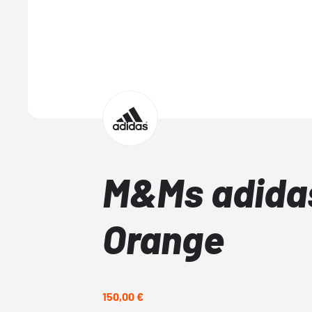
M&Ms adida
Orange
150,00 €