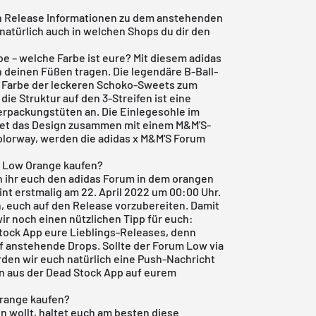
gen Release Informationen zu dem anstehenden
atürlich auch in welchen Shops du dir den
be – welche Farbe ist eure? Mit diesem
adidas
n deinen Füßen tragen. Die legendäre B-Ball-
e Farbe der leckeren Schoko-Sweets zum
 die Struktur auf den 3-Streifen ist eine
erpackungstüten an. Die Einlegesohle im
det das Design zusammen mit einem M&M'S-
olorway, werden die adidas x M&M'S Forum
 Low Orange kaufen?
n ihr euch den adidas Forum in dem orangen
nt erstmalig am 22. April 2022 um 00:00 Uhr.
n, euch auf den Release vorzubereiten. Damit
wir noch einen nützlichen Tipp für euch:
tock App
eure Lieblings-Releases, denn
uf anstehende Drops. Sollte der Forum Low via
den wir euch natürlich eine Push-Nachricht
en aus der
Dead Stock App
auf eurem
range kaufen?
 wollt, haltet euch am besten diese