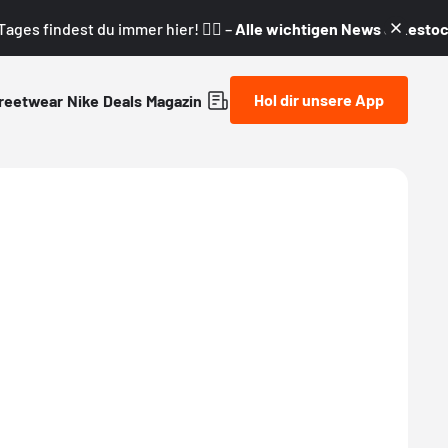
ages findest du immer hier! 👇🏼 –
Alle wichtigen News & Restock
Hol dir unsere App
reetwear
Nike
Deals
Magazin