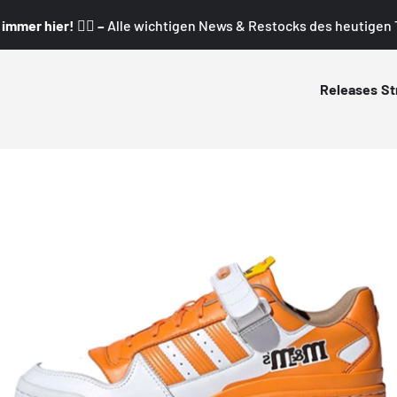
mmer hier! 👇🏼 –
Alle wichtigen News & Restocks des heutigen T
Releases
St