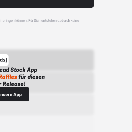
 einbringen können. Für Dich entstehen dadurch keine
Dead Stock App
Raffles
für diesen
 Release!
 unsere App