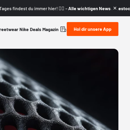
ages findest du immer hier! 👇🏼 –
Alle wichtigen News & Restock
Hol dir unsere App
reetwear
Nike
Deals
Magazin