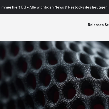
mmer hier! 👇🏼 –
Alle wichtigen News & Restocks des heutigen T
Releases
St