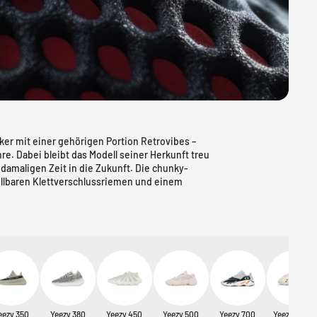
ker mit einer gehörigen Portion Retrovibes –
re. Dabei bleibt das Modell seiner Herkunft treu
damaligen Zeit in die Zukunft. Die chunky-
llbaren Klettverschlussriemen und einem
eezy 350
Yeezy 380
Yeezy 450
Yeezy 500
Yeezy 700
Yeezy Foam