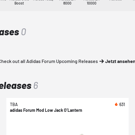
Boost
8000
10000
eases
0
Check out all Adidas Forum Upcoming Releases
Jetzt ansehe
Releases
6
TBA
631
adidas Forum Mod Low Jack O’Lantern