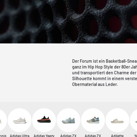
Der Forum ist ein Basketball-Snea
ganz im Hip Hop Style der 80er Jah
und transportiert den Charme der 
Silhouette kommt in einem verste
Obermaterial aus Leder.
nnis
Adidas Ultra
Adidas Yeezy
Adidas ZX
Adidas ZX
Adilette
Y