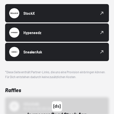
StockX
Hypeneedz
SneakerAsk
*Diese Seite enthält Partner-Links, die uns eine Provision einbringen können.
Für Dich entstehen dadurch keine zusätzlichen Kosten.
Raffles
43einhalb
15.10.24 00:00 Uhr