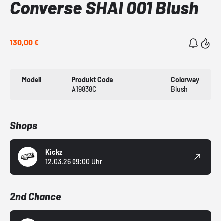
Converse SHAI 001 Blush
130,00 €
Modell
Produkt Code
Colorway
A19838C
Blush
Shops
Kickz
12.03.26 09:00 Uhr
2nd Chance