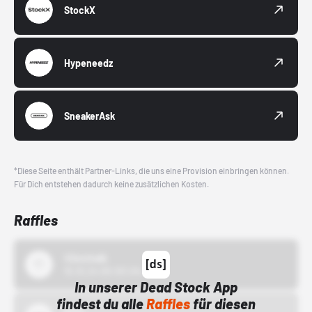
StockX
Hypeneedz
SneakerAsk
*Diese Seite enthält Partner-Links, die uns eine Provision einbringen können.
Für Dich entstehen dadurch keine zusätzlichen Kosten.
Raffles
43einhalb
15.10.24 00:00 Uhr
In unserer Dead Stock App
findest du alle
Raffles
für diesen
Bstn