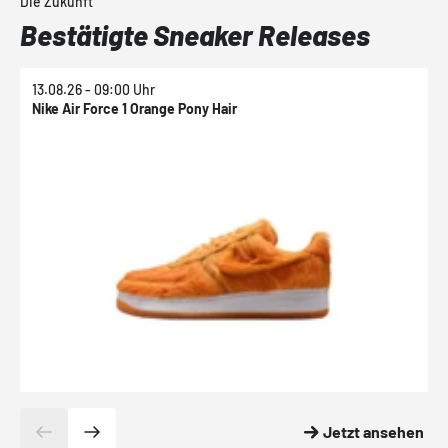
Die Zukunft
Bestätigte Sneaker Releases
13.08.26 - 09:00 Uhr
1
Nike Air Force 1 Orange Pony Hair
N
Jetzt ansehen