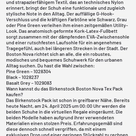
und strapazierfähigem Textil, das an technisches Nylon
erinnert, bringt der Schuh eine funktionale und zugleich
stylische Note in den Alltag. Der auffällige G-Hook-
Verschluss und die kräftigen Farbtöne wie Schwarz, Grau
oder Pine Green verleihen ihm einen zeitgemäßen Utility-
Look. Das anatomisch geformte Kork-Latex-Fußbett
sorgt zusammen mit der dämpfenden EVA-Zwischensohle
und einer rutschfesten Laufsohle für ein angenehmes
Tragegefühl, auch bei längeren Strecken in der Stadt. Der
Boston Nova richtet sich an alle, die ein robustes,
modisches und bequemes Schuhwerk für den urbanen
Alltag suchen. Du hast die Wahl zwischen:
Pine Green – 1028304
Black – 1028237
Basalt Grey – 1029083
Wann kannst du das Birkenstock Boston Nova Tex Pack
kaufen?
Das Birkenstock Pack ist schon in greifbarer Nähe. Bereits
heute Nacht, am 24. April 2025 um 00:00 Uhr werden die
beiden Schuhe in die virtuellen Regale eingeräumt. Die
beiden Modelle haben aufgrund ihrer verwendeten
Materialien einen stolzen Preis. Erfahrungsgemäß sind
diese dennoch schnell vergriffen, da mit einem
exklusiven Drop und einer geringen Stückzahl zu rechnen