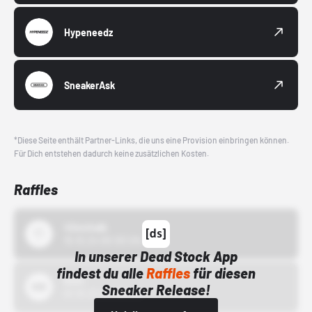
Hypeneedz
SneakerAsk
*Diese Seite enthält Partner-Links, die uns eine Provision einbringen können.
Für Dich entstehen dadurch keine zusätzlichen Kosten.
Raffles
43einhalb
15.10.24 00:00 Uhr
In unserer Dead Stock App
findest du alle
Raffles
für diesen
Bstn
Sneaker Release!
01.10.22 00:00 Uhr